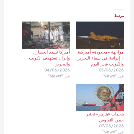
مرتبط
مواجهة «محدودة» أميركية
أميركا تشدد الحصار…
– إيرانية في سماء البحرين
وإيران تستهدف الكويت
والكويت فجر اليوم
والبحرين
04/06/2026
03/06/2026
في "News"
في "News"
هجمات «هرمز» تختبر
جمود التفاوض
07/06/2026
في "News"