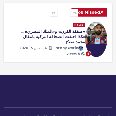
You Missed
News
«صفقة القرن» و«الملك المصري»…
هكذا احتفت الصحافة التركية بانتقال
محمد صلاح
araby world
أغسطس 6, 2026
8 views
4