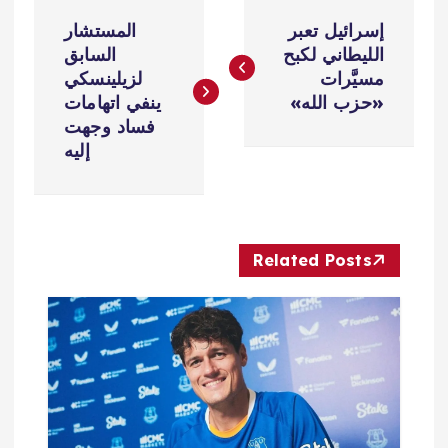
ت
إسرائيل تعبر
المستشار
ص
الليطاني لكبح
السابق
مسيَّرات
لزيلينسكي
فّ
«حزب الله»
ينفي اتهامات
فساد وجهت
ح
إليه
ا
ل
Related Posts
م
ق
ا