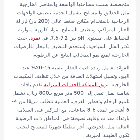
متخصصة بسبب مساحتها الواسعة والعناصر الخارجية
مثل الحدائق والمسابح. تشمل الخدمة تنظيف الواجهات
الزجاجية باستخدام مكائن ضغط عالي (200 بار) لإزالة
الغبار المتراكم، وتنظيف المسابح بمواد كلورية متوازنة
للحفاظ على مستوى pH بين 7.2-7.6. في
نمرة
، حيث
تكثر الفلل السياحية، يُستخدم التنظيف بالبخار للأرضيات
الخارجية لمنع نمو الطحالب الناتج عن الرطوبة.
الفوائد تشمل زيادة قيمة العقار بنسبة 15-20% عند
البيع، وتقليل استهلاك الطاقة من خلال تنظيف المكيفات
الخارجية.
بريق المملكة للخدمات المنزلية
تقدم باقات
شاملة لفلل تصل إلى 500 متر مربع بـ800 ريال، تشمل
تلميع الرخام وتعطير الغرف. العملية تتطلب فريقًا من 4-
6 أشخاص لمدة 6-8 ساعات، مع التركيز على السلامة
بارتداء معدات وقاية. نصيحة: في المناطق ذات الرطوبة
العالية مثل بلجرشي، أجرِ تنظيفًا شهريًا للمسابح لتجنب
تكون الطبقة الجيرية.