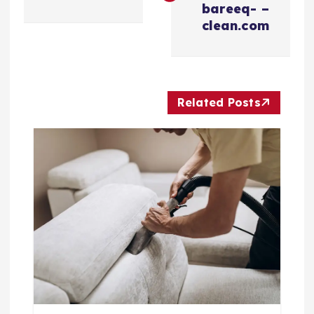
فّ
– bareeq-
clean.com
ح
ا
Related Posts
ل
م
ق
ا
ل
ا