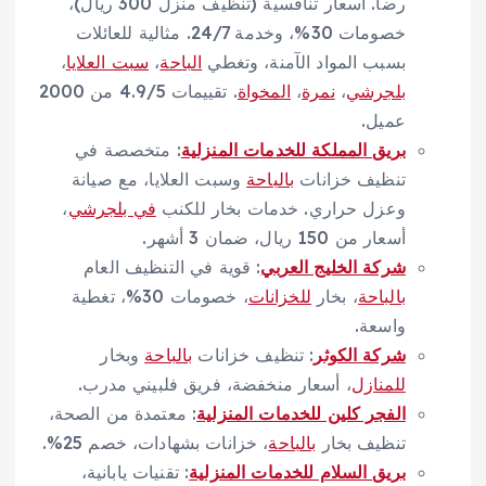
رضا. أسعار تنافسية (تنظيف منزل 300 ريال)،
خصومات 30%، وخدمة 24/7. مثالية للعائلات
بسبب المواد الآمنة، وتغطي
الباحة
،
سبت العلايا
،
بلجرشي
،
نمرة
،
المخواة
. تقييمات 4.9/5 من 2000
عميل.
بريق المملكة للخدمات المنزلية
: متخصصة في
تنظيف خزانات
بالباحة
وسبت العلايا، مع صيانة
وعزل حراري. خدمات بخار للكنب
في بلجرشي
،
أسعار من 150 ريال، ضمان 3 أشهر.
شركة الخليج العربي
: قوية في التنظيف العام
بالباحة
، بخار
للخزانات
، خصومات 30%، تغطية
واسعة.
شركة الكوثر
: تنظيف خزانات
بالباحة
وبخار
للمنازل
، أسعار منخفضة، فريق فلبيني مدرب.
الفجر كلين للخدمات المنزلية
: معتمدة من الصحة،
تنظيف بخار
بالباحة
، خزانات بشهادات، خصم 25%.
بريق السلام للخدمات المنزلية
: تقنيات يابانية،