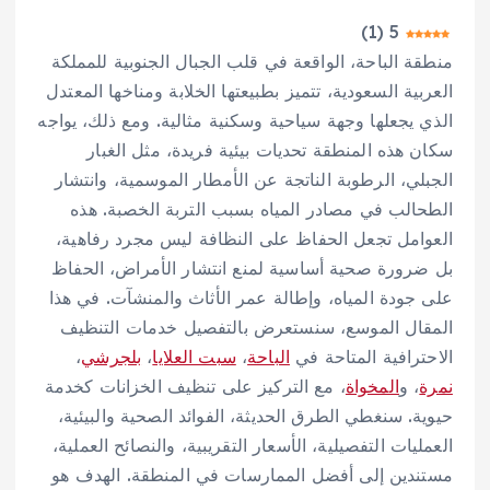
)
1
(
5
منطقة الباحة، الواقعة في قلب الجبال الجنوبية للمملكة
العربية السعودية، تتميز بطبيعتها الخلابة ومناخها المعتدل
الذي يجعلها وجهة سياحية وسكنية مثالية. ومع ذلك، يواجه
سكان هذه المنطقة تحديات بيئية فريدة، مثل الغبار
الجبلي، الرطوبة الناتجة عن الأمطار الموسمية، وانتشار
الطحالب في مصادر المياه بسبب التربة الخصبة. هذه
العوامل تجعل الحفاظ على النظافة ليس مجرد رفاهية،
بل ضرورة صحية أساسية لمنع انتشار الأمراض، الحفاظ
على جودة المياه، وإطالة عمر الأثاث والمنشآت. في هذا
المقال الموسع، سنستعرض بالتفصيل خدمات التنظيف
الاحترافية المتاحة في
الباحة
،
سبت العلايا
،
بلجرشي
،
نمرة
، و
المخواة
، مع التركيز على تنظيف الخزانات كخدمة
حيوية. سنغطي الطرق الحديثة، الفوائد الصحية والبيئية،
العمليات التفصيلية، الأسعار التقريبية، والنصائح العملية،
مستندين إلى أفضل الممارسات في المنطقة. الهدف هو