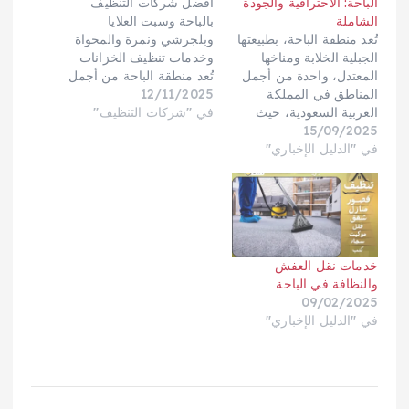
الباحة: الاحترافية والجودة
أفضل شركات التنظيف
الشاملة
بالباحة وسبت العلايا
تُعد منطقة الباحة، بطبيعتها
وبلجرشي ونمرة والمخواة
الجبلية الخلابة ومناخها
وخدمات تنظيف الخزانات
المعتدل، واحدة من أجمل
تُعد منطقة الباحة من أجمل
المناطق في المملكة
12/11/2025
مناطق المملكة العربية
العربية السعودية، حيث
في "شركات التنظيف"
السعودية بطبيعتها الخضراء
15/09/2025
يزداد الطلب على خدمات
وجبالها الجميلة وأجوائها
في "الدليل الإخباري"
نقل العفش والتنظيف
المعتدلة، إلا أن تلك البيئة
بسبب التنقل المتكرر
الجبلية الرطبة تجعل من
للسكان والسياح. في هذا
خدمات التنظيف جزءًا
المقال الموسع، سنستعرض
ضروريًا للحياة اليومية سواء
أبرز الشركات والخدمات
في المنازل أو الفلل أو
المتاحة في الباحة لنقل
المنشآت التجارية. ومع…
العفش داخل المنطقة
خدمات نقل العفش
وخارجها، بالإضافة إلى
والنظافة في الباحة
خدمات التنظيف المنزلي،…
09/02/2025
في "الدليل الإخباري"