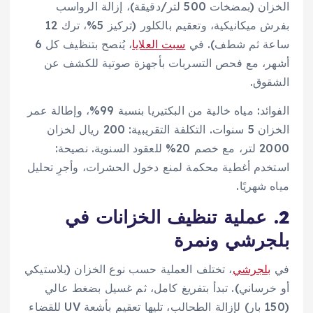
الخزان (بمضخات 500 لتر/دقيقة)، إزالة الرواسب
بفرش ميكانيكية، وتعقيم بالكلور (تركيز 5%، ترك 12
ساعة ثم شطف). في
سبت العلايا
، يُنصح بتنظيف كل 6
أشهر، مع فحص التسربات بأجهزة صوتية للكشف عن
الشقوق.
الفوائد: مياه خالية من البكتيريا بنسبة 99%، وإطالة عمر
الخزان 5 سنوات. التكلفة التقريبية: 200 ريال لخزان
2000 لتر، مع خصم 20% للعقود السنوية. نصيحة:
استخدم أغطية محكمة لمنع دخول الحشرات، وأجرِ تحليل
مياه شهريًا.
2. عملية تنظيف الخزانات في
بلجرشي ونمرة
في
بلجرشي
، تختلف العملية حسب نوع الخزان (بلاستيكي
أو خرساني). تبدأ بتفريغ كامل، ثم غسيل بضغط عالي
(150 بار) لإزالة الطحالب، تليها تعقيم بأشعة UV للقضاء