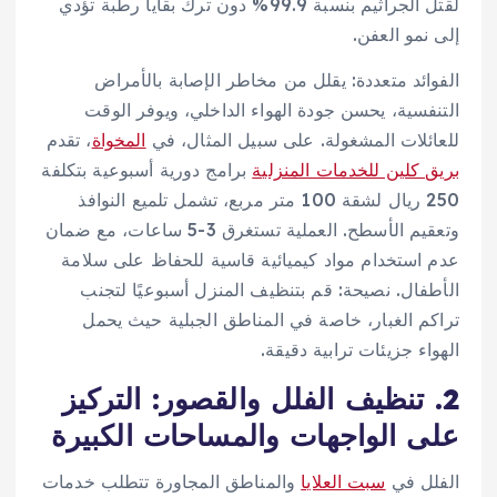
لقتل الجراثيم بنسبة 99.9% دون ترك بقايا رطبة تؤدي
إلى نمو العفن.
الفوائد متعددة: يقلل من مخاطر الإصابة بالأمراض
التنفسية، يحسن جودة الهواء الداخلي، ويوفر الوقت
للعائلات المشغولة. على سبيل المثال، في
المخواة
، تقدم
بريق كلين للخدمات المنزلية
برامج دورية أسبوعية بتكلفة
250 ريال لشقة 100 متر مربع، تشمل تلميع النوافذ
وتعقيم الأسطح. العملية تستغرق 3-5 ساعات، مع ضمان
عدم استخدام مواد كيميائية قاسية للحفاظ على سلامة
الأطفال. نصيحة: قم بتنظيف المنزل أسبوعيًا لتجنب
تراكم الغبار، خاصة في المناطق الجبلية حيث يحمل
الهواء جزيئات ترابية دقيقة.
2. تنظيف الفلل والقصور: التركيز
على الواجهات والمساحات الكبيرة
الفلل في
سبت العلايا
والمناطق المجاورة تتطلب خدمات