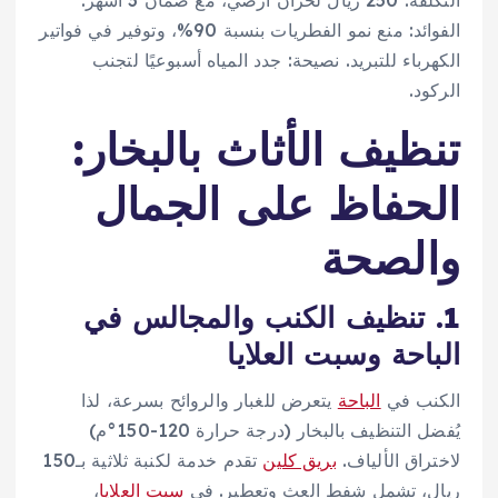
التكلفة: 250 ريال لخزان أرضي، مع ضمان 3 أشهر.
الفوائد: منع نمو الفطريات بنسبة 90%، وتوفير في فواتير
الكهرباء للتبريد. نصيحة: جدد المياه أسبوعيًا لتجنب
الركود.
تنظيف الأثاث بالبخار:
الحفاظ على الجمال
والصحة
1. تنظيف الكنب والمجالس في
الباحة وسبت العلايا
الكنب في
الباحة
يتعرض للغبار والروائح بسرعة، لذا
يُفضل التنظيف بالبخار (درجة حرارة 120-150°م)
لاختراق الألياف.
بريق كلين
تقدم خدمة لكنبة ثلاثية بـ150
ريال، تشمل شفط العث وتعطير. في
سبت العلايا
،