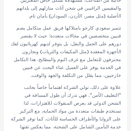
خالية من المتاعب، مستهدفة بشكل خاص المغتربين
والمقيمين الراغبين في شحن أثاث منازلهم إلى بلدانهم
الأصلية (مثل مصر، الأردن، السودان) بأمان تام.
تتميز سعودي كارجو بامتلاكها فريق عمل متكامل يضم
فنيين متخصصين في مجالات متعددة؛ حيث لا يقتصر
دورهم على الحمل والنقل، بل يتوفر لديهم كهربائيون لفك
الأجهزة المعقدة (مثل المكيفات والثريات) ونجارون
محترفون للتعامل مع غرف النوم والمطابخ. هذا التكامل
في الخدمة يوفر على العميل عناء البحث عن فنيين
خارجيين، مما يقلل من التكلفة والجهد والوقت.
علاوة على ذلك، تولي الشركة اهتماماً خاصاً بجانب
“التغليف الآمن”. فهي تدرك أن طول المسافة في
الشحن الدولي قد يعرض المنقولات للاهتزازات، لذا
تستخدم طبقات متعددة من مواد الحماية، مع التركيز
على الزوايا والأطراف الحساسة للأثاث. كما توفر الشركة
خدمة التأمين الشامل على الشحنة، مما يعكس ثقتها