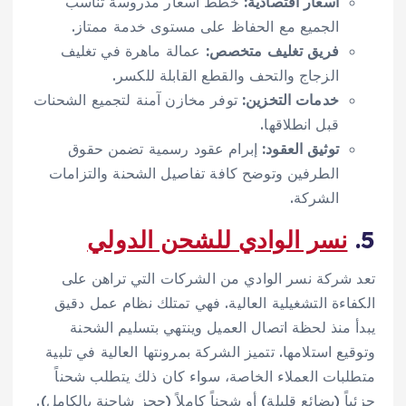
أسعار اقتصادية:
خطط أسعار مدروسة تناسب
الجميع مع الحفاظ على مستوى خدمة ممتاز.
فريق تغليف متخصص:
عمالة ماهرة في تغليف
الزجاج والتحف والقطع القابلة للكسر.
خدمات التخزين:
توفر مخازن آمنة لتجميع الشحنات
قبل انطلاقها.
توثيق العقود:
إبرام عقود رسمية تضمن حقوق
الطرفين وتوضح كافة تفاصيل الشحنة والتزامات
الشركة.
5.
نسر الوادي للشحن الدولي
تعد شركة نسر الوادي من الشركات التي تراهن على
الكفاءة التشغيلية العالية. فهي تمتلك نظام عمل دقيق
يبدأ منذ لحظة اتصال العميل وينتهي بتسليم الشحنة
وتوقيع استلامها. تتميز الشركة بمرونتها العالية في تلبية
متطلبات العملاء الخاصة، سواء كان ذلك يتطلب شحناً
جزئياً (بضائع قليلة) أو شحناً كاملاً (حجز شاحنة بالكامل).