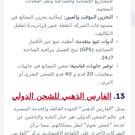
للمشاريع الإنشائية والصناعية ونقل المعدات
الضخمة.
التخزين المؤقت والعبور:
إمكانية تخزين البضائع في
مستودعات الشركة كنقطة عبور (ترانزيت) لتقليل
التكاليف.
أدوات تتبع متقدمة:
أنظمة تتبع عبر الأقمار
الصناعية (GPS) تتيح للعميل مراقبة الشاحنة
24/7.
توفير حاويات قياسية:
شحن البضائع في حاويات
بمقاسات 20 قدم و 40 قدم للشحن البحري أو
البري.
13.
الفارس الذهبي للشحن الدولي
تمثل “الفارس الذهبي” الجودة الفائقة والخدمة المتميزة
في عالم الشحن الدولي. هي خيار النخبة والباحثين عن
خدمة “خمس نجوم” لنقل ممتلكاتهم. بينما تركز
الشركات الأخرى على الكفاءة الاقتصادية، تركز “الفارس