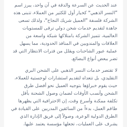
عند الحديث عن السرعة والدقة في آن واحد، يبرز اسم
“النسر الذهبي” كخيار أول للكثير من العملاء. تتبنى هذه
الشركة فلسفة “العميل شريك النجاح”، ولذلك تسعى
جاهدة لتقديم خدمات شحن دولي ترقى للمستويات
العالمية. تتميز الشركة بامتلاكها شبكة واسعة من
العلاقات والمندوبين في المنافذ الحدودية، مما يسهل
عملية عبور الشاحنات ويقلل من فترات الانتظار التي قد
تضر ببعض أنواع البضائع.
لا تقتصر خدمات النسر الذهبي على الشحن البري
التقليدي، بل تتعداه لتقديم استشارات لوجستية للعملاء،
حيث يقوم خبراؤها بتوجيه العميل نحو أفضل طرق
الشحن وأنسب الأوقات لضمان وصول الشحنة بأقل
تكلفة ممكنة وأسرع وقت. إن الاحترافية التي يظهرها
طاقم العمل، بدءاً من السائقين المدربين على القيادة في
الطرق الدولية الوعرة، وصولاً إلى فريق الإدارة الذي
يشرف على العمليات، تجعلها مؤسسة يعتمد عليها.