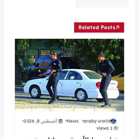
ا
ل
Related Posts
م
ق
ا
ل
ا
ت
araby world
News
أغسطس 8, 2026
1 views