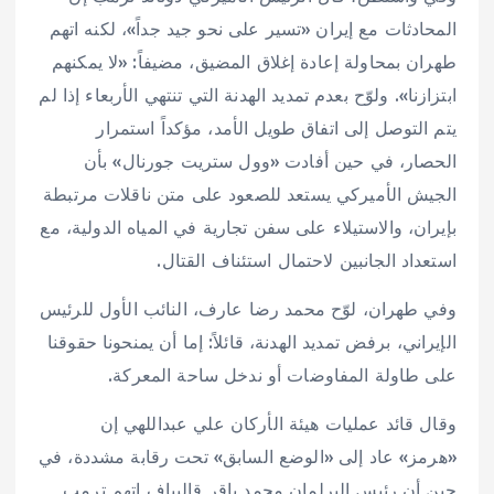
المحادثات مع إيران «تسير على نحو جيد جداً»، لكنه اتهم
طهران بمحاولة إعادة إغلاق المضيق، مضيفاً: «لا يمكنهم
ابتزازنا». ولوّح بعدم تمديد الهدنة التي تنتهي الأربعاء إذا لم
يتم التوصل إلى اتفاق طويل الأمد، مؤكداً استمرار
الحصار، في حين أفادت «وول ستريت جورنال» بأن
الجيش الأميركي يستعد للصعود على متن ناقلات مرتبطة
بإيران، والاستيلاء على سفن تجارية في المياه الدولية، مع
استعداد الجانبين لاحتمال استئناف القتال.
وفي طهران، لوّح محمد رضا عارف، النائب الأول للرئيس
الإيراني، برفض تمديد الهدنة، قائلاً: إما أن يمنحونا حقوقنا
على طاولة المفاوضات أو ندخل ساحة المعركة.
وقال قائد عمليات هيئة الأركان علي عبداللهي إن
«هرمز» عاد إلى «الوضع السابق» تحت رقابة مشددة، في
حين أن رئيس البرلمان محمد باقر قاليباف اتهم ترمب