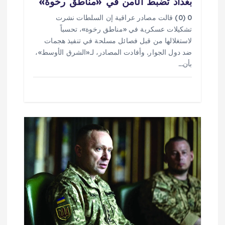
بغداد تضبط الأمن في «مناطق رخوة»
0 (0) قالت مصادر عراقية إن السلطات نشرت
تشكيلات عسكرية في «مناطق رخوة»، تحسباً
لاستغلالها من قبل فصائل مسلحة في تنفيذ هجمات
ضد دول الجوار. وأفادت المصادر، لـ«الشرق الأوسط»،
بأن…