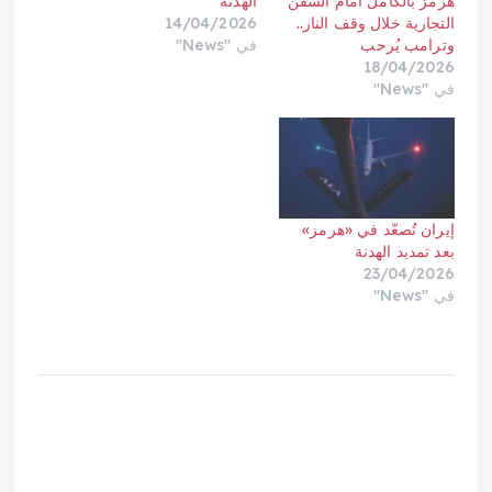
هرمز بالكامل أمام السفن
الهدنة
التجارية خلال وقف النار..
14/04/2026
وترامب يُرحب
في "News"
18/04/2026
في "News"
إيران تُصعّد في «هرمز»
بعد تمديد الهدنة
23/04/2026
في "News"