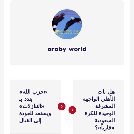
araby world
ت
هل بات
«حزب الله»
ص
الأهلي الواجهة
يندد بـ
المشرفة
«التنازلات»
فّ
الوحيدة للكرة
ويستعد للعودة
السعودية
إلى القتال
ح
«قارياً»؟