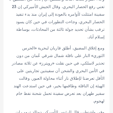
تعني رفع الحصار البحري. وقال الجيش الأميركي إن 23
سفينة امتثلت لأوامره بالعودة إلى إيران منذ بدء تنفيذ
الحصار البحري. وجاءت التطورات في حين كان يسود
ترقب بشأن تحديد جولة ثالثة من المحادثات، بوساطة
إسلام آباد.
ومع إغلاق المضيق، أطلق قاربان لبحرية «الحرس
الثوري» النار على ناقلة شمال شرقي عُمان من دون
تحذير لاسلكي، في حين نقلت «رويترز» عن ثلاثة مصادر
في الأمن البحري والشحن أن سفينتين تجاريتين على
الأقل تعرضتا لإطلاق نار أثناء محاولة العبور. وقالت
الهيئة إن الناقلة وطاقمها بخير، في حين استدعت الهند
سفير طهران بعد تعرض سفينة تحمل شحنة نفط خام
لهجوم.
وفي واشنطن، قال الرئيس الأميركي دونالد ترمب إن