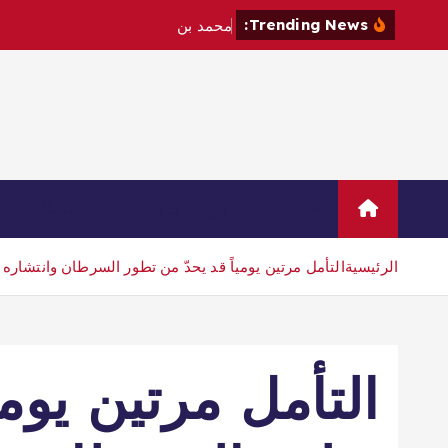
Trending News:
م
ح
م
د
ب
ن
س
ل
م
ا
ن
و
م
ا
Home
Sample Page
اتصال
الرئيسية
التأمل مرتين يومياً قد يحدّ من تطور السرطان وانتشاره
التأمل مرتين يومي