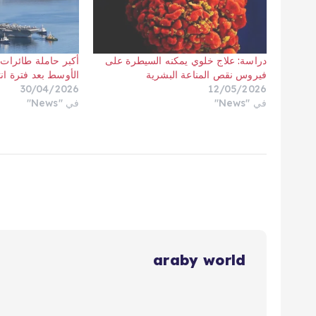
دراسة: علاج خلوي يمكنه السيطرة على
أكبر حاملة طائرات 
فيروس نقص المناعة البشرية
الأوسط بعد فترة ان
30/04/2026
12/05/2026
في "News"
في "News"
araby world