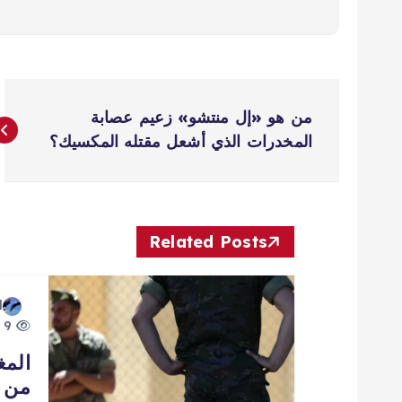
ت
من هو «إل منتشو» زعيم عصابة
ص
المخدرات الذي أشعل مقتله المكسيك؟
فّ
ح
Related Posts
ا
d
9 views
ل
المغ
من إ