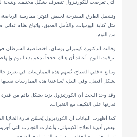
التي تعرضت للكورتيزول تتصرف بشكل مختلف. ونتيجة لذلك
وتشمل الطرق المقترحة لخفض التوتر: ممارسة الرياضة، و
مثل كتابة اليوميات، والتأمل العميق، واتباع نظام غذا
من النوم.
وقالت الدكتورة كيمبرلي بوساي، اختصاصية السرطان في
بتوقيت اليوم، أعتقد أن هناك حججاً تدعم بدء اليوم وإنهاء
وتتابع: «ففي الصباح، تُسهم هذه الممارسات في تعزيز حالة
بشكل أفضل. وفي الليل، تُساعدنا هذه الممارسات نفسها 
وقد وجد البحث أن الكورتيزول يزيد بشكل دائم من قدرة ا
قدرتها على التكيف مع التغيرات.
كما أظهرت البيانات أن الكورتيزول يُحسّن قدرة الخلايا ا
ببعض أدوية العلاج الكيميائي. وأشارت التجارب التي أُجريت
تزول حتى مع انخفاض مستوى التوتر لدى الشخص.