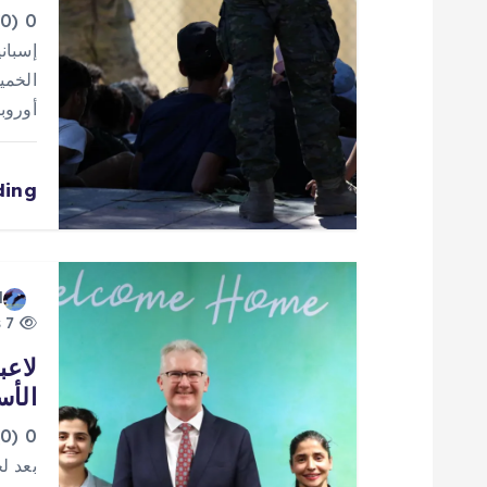
م
0
ق
إسباني
الخمي
ا
أوروب
ل
ding
ا
ت
d
7 views
لاعب
الأس
0
بعد ل