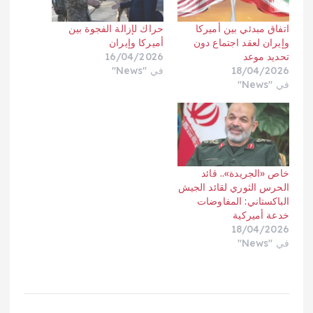
اتفاق مبدئي بين أميركا
حراك لإزالة الفجوة بين
وإيران لعقد اجتماع دون
أميركا وإيران
تحديد موعد
16/04/2026
18/04/2026
في "News"
في "News"
خاص «الجريدة».. قائد
الحرس الثوري لقائد الجيش
الباكستاني: المفاوضات
خدعة أميركية
18/04/2026
في "News"