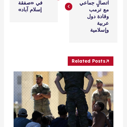
فّ
اتصالٍ جماعي
في «صفقة
مع ترمب
إسلام آباد»
ح
وقادة دول
عربية
ا
وإسلامية
ل
م
Related Posts
ق
ا
ل
ا