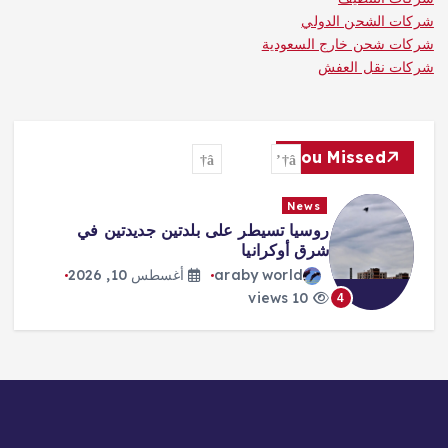
شركات الشحن الدولي
شركات شحن خارج السعودية
شركات نقل العفش
You Missed
News
طهران تقايض «هرمز» بإنهاء الحرب
araby world
أغسطس 10, 2026
10 views
5