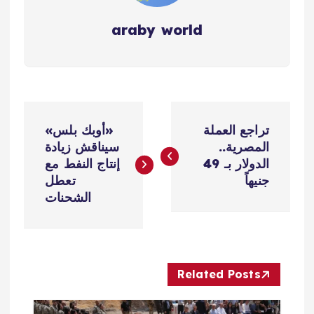
araby world
ت
تراجع العملة
«أوبك بلس»
ص
المصرية..
سيناقش زيادة
الدولار بـ 49
إنتاج النفط مع
فّ
جنيهاً
تعطل
الشحنات
ح
ا
Related Posts
ل