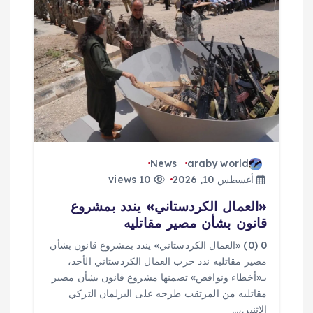
م
ق
ا
ل
ا
News
araby world
ت
أغسطس 10, 2026
10 views
«العمال الكردستاني» يندد بمشروع
قانون بشأن مصير مقاتليه
0 (0) «العمال الكردستاني» يندد بمشروع قانون بشأن
مصير مقاتليه ندد حزب العمال الكردستاني الأحد،
بـ«أخطاء ونواقص» تضمنها مشروع قانون بشأن مصير
مقاتليه من المرتقب طرحه على البرلمان التركي
الاثنين،…