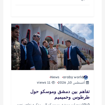
News
araby world
أغسطس 10, 2026
11 views
تفاهم بين دمشق وموسكو حول
طرطوس وحميميم
0 (0) توصلت دمشق وموسكو إلى مذكرة تفاهم تحدد ​