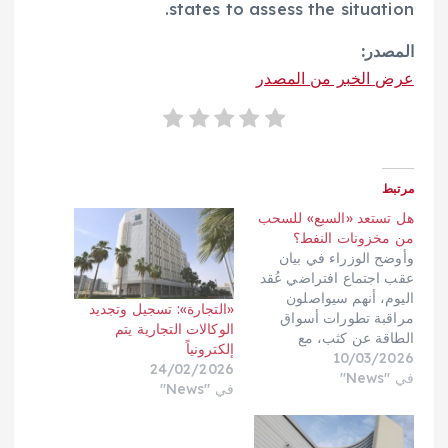
states to assess the situation.
المصدر:
عرض الخبر من المصدر
مرتبط
هل تستعد «السبع» للسحب
من مخزونات النفط؟
وأوضح الوزراء في بيان
عقب اجتماع افتراضي عُقد
اليوم، أنهم سيواصلون
«التجارة»: تسجيل وتجديد
مراقبة تطورات أسواق
الوكالات التجارية يتم
الطاقة عن كثب، مع
إلكترونياً
10/03/2026
الاستعداد لعقد اجتماعات
24/02/2026
في "News"
إضافية لتبادل المعلومات
في "News"
والتنسيق داخل المجموعة
ومع الشركاء الدوليين.وقال
البيان: «نحن مستعدون