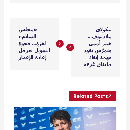
ت
نيكولاي
«مجلس
ص
ملادينوف…
السلام»
خبير أممي
لغزة… فجوة
فّ
متمرّس يقود
التمويل تعرقل
مهمة إنقاذ
إعادة الإعمار
ح
«اتفاق غزة»
ا
ل
Related Posts
م
ق