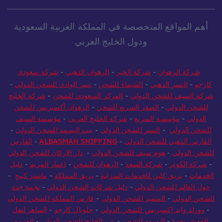
أهم المواقع المتخصصة في المملكة العربية السعودية
ودول الخليج العربي
شركة الرهوان
-
شركة الخير
-
الرهوان الذهبي
-
شركة سعودي
كارجو
-
النسر الذهبي
-
الشيماء للشحن
-
نسر الوادي للشحن الدولي
-
شركة السيف للشحن الدولي
-
المركز السعودي للشحن
-
شركة الخليج
للشحن الدولي
-
الصقر السريع للشحن
-
الرهوان أكسبريس للشحن
الدولي
-
مؤسسة السريع
-
شركة الخليج العربي
-
مؤسسة السيف
للشحن الدولي
-
النسر للشحن الدولي
-
بيت البسمة للشحن الدولي
-
الفارس الذهبي للشحن الدولي
-
ALBASMAH SHIPPING
-
الفارس
للشحن الدولي
-
هوم سيف للشحن الدولي
-
دار الاركان للشحن الدولي
-
شركة الكوثر
-
شركة السعد
-
الرهوان للشحن
-
اعمار المريم
-
دليل
الخدمات
-
بريق كلين للخدمات المنزلية
-
بريق المملكة
-
ماستر كينج
-
حول العالم للشحن الدولي
-
دليل شركات الشحن الدولي
-
نجمة جدة
للشحن الدولي
-
المتميز للشحن الدولي
-
فارس المملكة للشحن الدولي
-
وورلد وايد إكسبريس للشحن الدولي
-
جلوبال كارجو
-
الساهر لنقل
العفش بجدة
-
البسمه للشحن
-
عبر الخليج للشحن الدولي
-
العربية