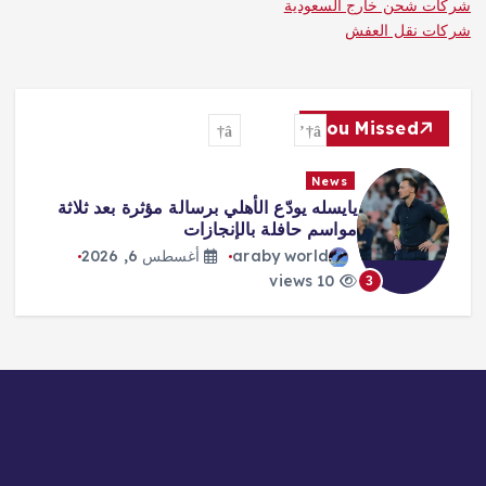
شركات شحن خارج السعودية
شركات نقل العفش
You Missed
News
يايسله يودّع الأهلي برسالة مؤثرة بعد ثلاثة
مواسم حافلة بالإنجازات
araby world
أغسطس 6, 2026
10 views
3