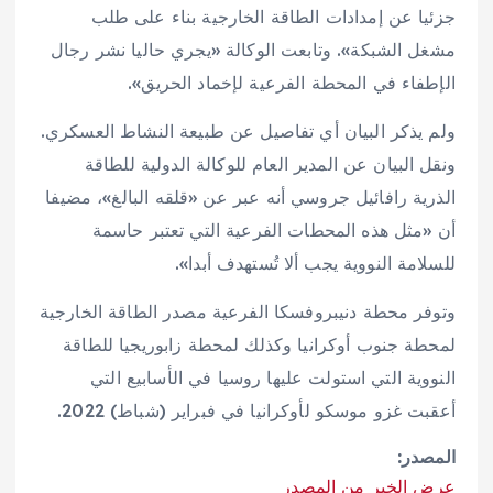
جزئيا عن إمدادات ‌الطاقة الخارجية ‌بناء على طلب ​
مشغل الشبكة». وتابعت ‌الوكالة «يجري حاليا نشر رجال
الإطفاء ‌في المحطة الفرعية لإخماد الحريق».
ولم يذكر البيان أي تفاصيل عن طبيعة النشاط العسكري.
ونقل البيان عن المدير ‌العام للوكالة الدولية للطاقة
الذرية رافائيل جروسي أنه عبر ⁠عن «قلقه ⁠البالغ»، مضيفا
أن «مثل هذه المحطات الفرعية التي تعتبر حاسمة
للسلامة النووية يجب ألا تُستهدف أبدا».
وتوفر محطة دنيبروفسكا الفرعية مصدر الطاقة الخارجية
لمحطة جنوب أوكرانيا وكذلك لمحطة زابوريجيا للطاقة
النووية التي استولت عليها روسيا في الأسابيع التي
أعقبت ​غزو ​موسكو لأوكرانيا في فبراير (شباط) 2022.
المصدر:
عرض الخبر من المصدر