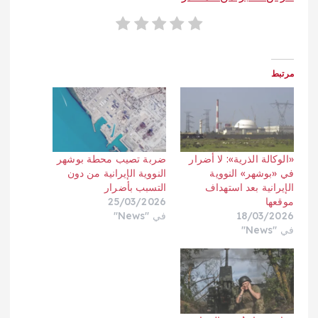
مرتبط
«الوكالة الذرية»: لا أضرار
ضربة تصيب محطة بوشهر
في «بوشهر» النووية
النووية الإيرانية من دون
الإيرانية بعد استهداف
التسبب بأضرار
موقعها
25/03/2026
18/03/2026
في "News"
في "News"