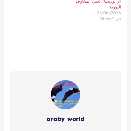
«زابوريجيا» تُحيي المخاوف
النووية
01/06/2026
في "News"
araby world