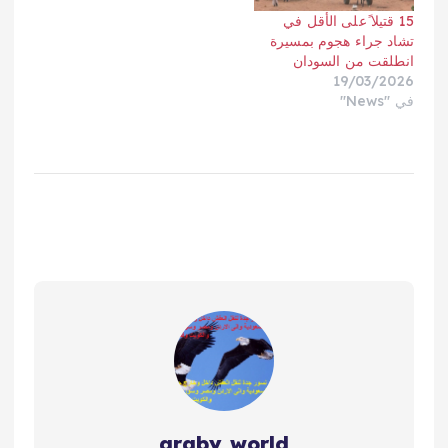
15 قتيلا ًعلى الأقل في
تشاد جراء هجوم بمسيرة
انطلقت من السودان
19/03/2026
في "News"
araby world