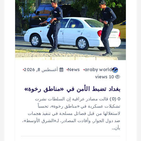
ق
ا
ل
ا
ت
araby world
News
أغسطس 8, 2026
10 views
بغداد تضبط الأمن في «مناطق رخوة»
0 (0) قالت مصادر عراقية إن السلطات نشرت
تشكيلات عسكرية في «مناطق رخوة»، تحسباً
لاستغلالها من قبل فصائل مسلحة في تنفيذ هجمات
ضد دول الجوار. وأفادت المصادر، لـ«الشرق الأوسط»،
بأن…