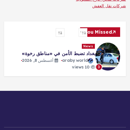
شركات نقل العفش
You Missed
News
بغداد تضبط الأمن في «مناطق رخوة»
araby world
أغسطس 8, 2026
10 views
3