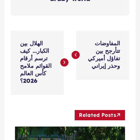
ت
المفاوضات
الهلال بين
ص
تتأرجح بين
الكبار… كيف
تفاؤل أميركي
ترسم أرقام
فّ
وحذر إيراني
القوائم ملامح
كأس العالم
ح
2026؟
ا
ل
Related Posts
م