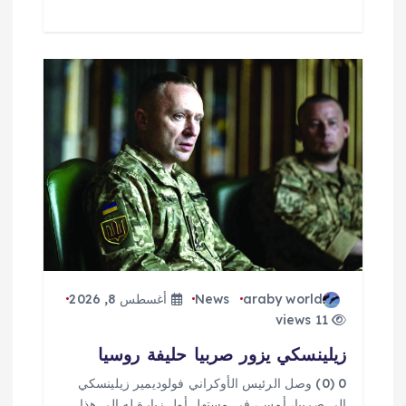
araby world
News
أغسطس 8, 2026
11 views
زيلينسكي يزور صربيا حليفة روسيا
0 (0) وصل الرئيس الأوكراني فولوديمير زيلينسكي
إلى صربيا، أمس، في مستهل أول زيارة له إلى هذا