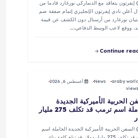
 (0) إيفرتون يتعاقد مع الدنماركي نورغارد قادما من
ل أعلن نادي إيفرتون الإنجليزي إتمام صفقة ضم
يان نورغارد من آرسنال دون الكشف عن قيمة
قد. ووقع لاعب الوسط الدفاعي،…
Continue rea
araby worl
News
أغسطس 6, 2026
ن الحربية الأميركية الجديدة
الحاملة اسم ترمب قد تكلف 275 مليار
ر
 (0) السفن الحربية الأميركية الجديدة الحاملة اسم
ترمب قد تكلف 275 مليار دولار قد تبلغ كلفة بناء