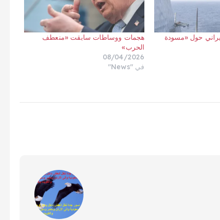
يراني حول «مسودة
هجمات ووساطات سابقت «منعطف
الحرب»
08/04/2026
في "News"