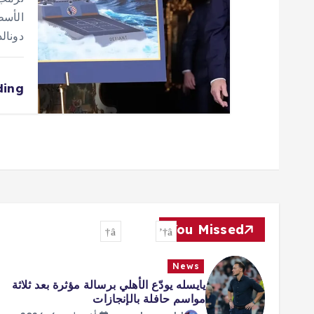
دونالد تر
ding
You Missed
News
يايسله يودّع الأهلي برسالة مؤثرة بعد ثلاثة
مواسم حافلة بالإنجازات