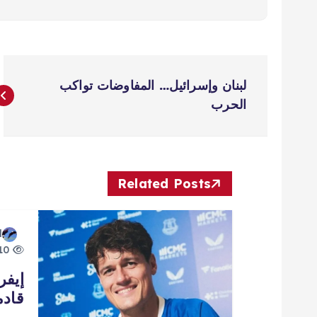
ت
لبنان وإسرائيل… المفاوضات تواكب
ص
الحرب
فّ
ح
Related Posts
ا
d
10 views
ل
إيفر
قادم
م