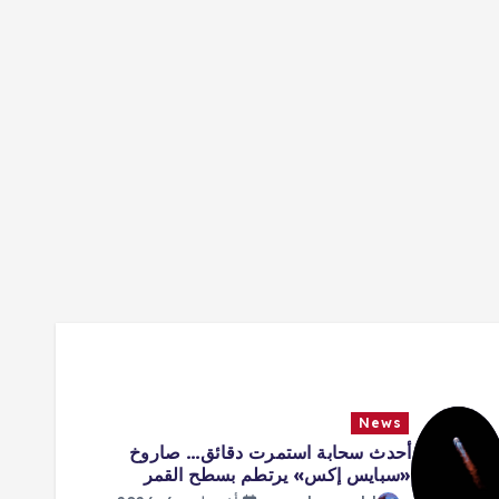
News
أحدث سحابة استمرت دقائق… صاروخ
«سبايس إكس» يرتطم بسطح القمر