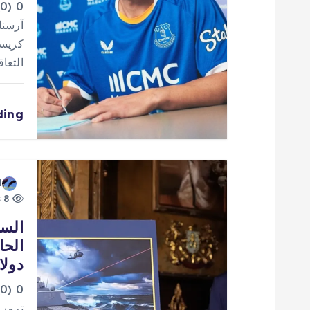
0
ق
آرسنا
كريست
ا
التعا
ل
ding
ا
ت
d
8 views
السف
دولا
0