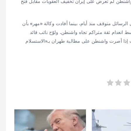
ن واشنطن لم تعرض على إيران تخفيف العقوبات مقابل فتح
الرسائل متوقف منذ أيام، بينما أفادت وكالة «مهر» بأن
ط انعدام ثقة متراكم تجاه واشنطن. ولوّح نائب قائد
رب إذا أصرت واشنطن على مطالبة طهران بـ«الاستسلام