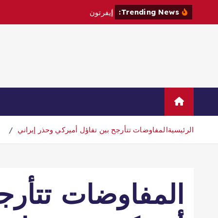
Trending News:
إ
ي
ف
ر
ت
و
ن
ي
ت
ع
ا
ق
د
م
ع
Home
Sample Page
اتصال
الرئيسية
المفاوضات تتأرجح بين تفاؤل أميركي وحذر إيراني
المفاوضات تتأرج