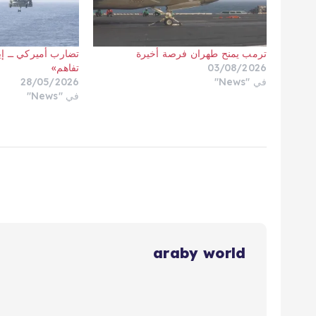
ترمب يمنح طهران فرصة أخيرة
تضارب أميركي ــ إ
03/08/2026
تفاهم»
في "News"
28/05/2026
في "News"
araby world