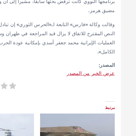
برنامجها النووي كانت ترفض بحثها سابقاً، مشيراً إلى أ
مضيق هرمز.
وقالت وكالة «فارس» التابعة لـ«الحرس الثوري» إن تبادل 
النص المقترح للاتفاق لا يزال قيد المراجعة في طهران وس
العمليات الإيرانية محمد جعفر أسدي بإمكانية عودة الح
الكامل».
المصدر:
عرض الخبر من المصدر
مرتبط