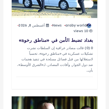
ا
ت
araby world
News
أغسطس 8, 2026
10 views
بغداد تضبط الأمن في «مناطق رخوة»
0 (0) قالت مصادر عراقية إن السلطات نشرت
تشكيلات عسكرية في «مناطق رخوة»، تحسباً
لاستغلالها من قبل فصائل مسلحة في تنفيذ هجمات
ضد دول الجوار. وأفادت المصادر، لـ«الشرق الأوسط»،
بأن…