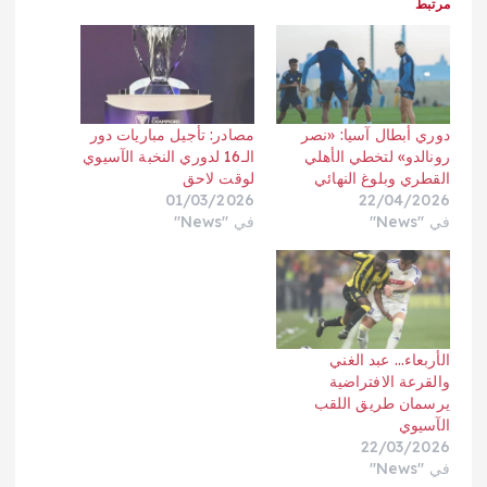
مرتبط
دوري أبطال آسيا: «نصر
مصادر: تأجيل مباريات دور
رونالدو» لتخطي الأهلي
الـ16 لدوري النخبة الآسيوي
القطري وبلوغ النهائي
لوقت لاحق
01/03/2026
22/04/2026
في "News"
في "News"
الأربعاء… عبد الغني
والقرعة الافتراضية
يرسمان طريق اللقب
الآسيوي
22/03/2026
في "News"