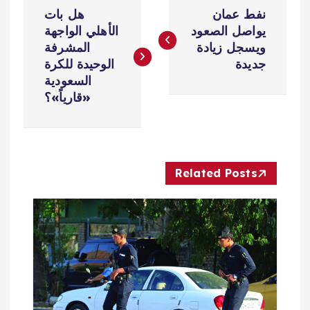
ت
نفط عمان
هل بات
ص
يواصل الصعود
الأهلي الواجهة
ويسجل زيادة
المشرفة
فّ
جديدة
الوحيدة للكرة
السعودية
ح
«قارياً»؟
ا
ل
Related Posts
م
ق
ا
ل