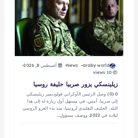
araby world
News
أغسطس 8, 2026
10 views
زيلينسكي يزور صربيا حليفة روسيا
0 (0) وصل الرئيس الأوكراني فولوديمير زيلينسكي
إلى صربيا، أمس، في مستهل أول زيارة له إلى هذا
البلد، الحليف التقليدي لروسيا، منذ بدء الغزو الروسي
لبلاده في 2022. ووصف مسؤول…