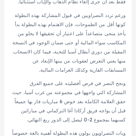
فقط بعد أن جرى إلغاء نظام الذهاب والإياب استثنائياً.
ورغم تردد النصراويين في قبول المشاركة بهذه البطولة
كونها أقل من الطموحات، فإن الاهتمام بهذه البطولة بدأ
يأخذ منحى متصاعداً على اعتبار أن تحقيقها لا يخلو من
المكاسب سواء المالية أو حتى ضمان الوجود في النسخة
المقبلة من دوري أبطال آسيا للنخبة، فيما كان الانسحاب
منها يعني التعرض لعقوبات من بينها الإبعاد عن
المسابقات القارية وكذلك الغرامات المالية.
ونجح النصر في فرض أفضليته على جميع الفرق
المشاركة التي واجهها في مجموعته من غرب آسيا، حيث
حقق العلامة الكاملة بعد خوض 6 مباريات فاز بها جميعاً
قبل أن يواجه فريق أركادا آغا التركماني في مباراتين
كسبهما بمجموع 2-0 ليصل إلى الدور ربع النهائي.
وبات النصراويون يولون هذه البطولة أهمية بالغة خصوصاً