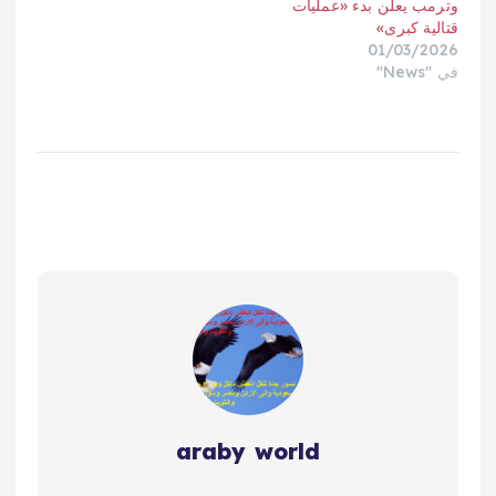
وترمب يعلن بدء «عمليات
قتالية كبرى»
01/03/2026
في "News"
araby world