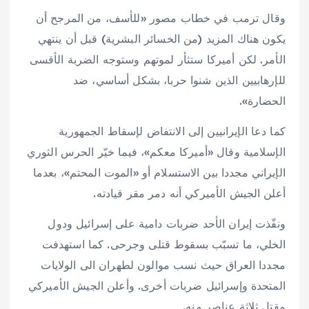
وقال ترمب في خطاب مصور «للأسف، من المرجح أن
يكون هناك المزيد (من الخسائر البشرية) قبل أن ينتهي
الأمر. لكن أميركا ستثأر لموتهم وستوجه الضربة الأقسى
للإرهابيين الذين شنوا حربا، بشكل أساسي، ضد
الحضارة».
كما دعا الإيرانيين إلى الانتفاض لإسقاط الجمهورية
الإسلامية وقال «أميركا معكم»، فيما خيّر الحرس الثوري
الإيراني مجددا بين الاستسلام أو «الموت المحتم»، بعدما
أعلن الجيش الأميركي أنه دمر مقر قيادته.
ونفّذت إيران الأحد ضربات دامية على إسرائيل ودول
الخلي، ما تسبّب بسقوط قتلى وجرحى. كما استهدفت
مجددا العراق حيث نسب موالون لطهران الى الولايات
المتحدة وإسرائيل ضربات أخرى. وأعلن الجيش الأميركي
مقتل ثلاثة عناصر منه.