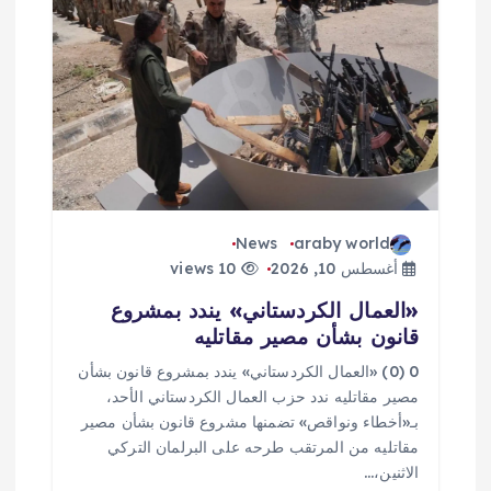
ا
ل
ا
ت
News
araby world
أغسطس 10, 2026
10 views
«العمال الكردستاني» يندد بمشروع
قانون بشأن مصير مقاتليه
0 (0) «العمال الكردستاني» يندد بمشروع قانون بشأن
مصير مقاتليه ندد حزب العمال الكردستاني الأحد،
بـ«أخطاء ونواقص» تضمنها مشروع قانون بشأن مصير
مقاتليه من المرتقب طرحه على البرلمان التركي
الاثنين،…