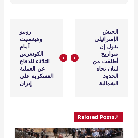
ت
الجيش
روبيو
ص
الإسرائيلي
وهيغسيث
يقول إن
أمام
فّ
صواريخ
الكونغرس
أطلقت من
الثلاثاء للدفاع
ح
لبنان تجاه
عن العملية
الحدود
العسكرية على
ا
الشمالية
إيران
ل
م
Related Posts
ق