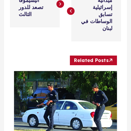
ص
ميدانية
أنيسيموفا
إسرائيلية
تصعد للدور
فّ
تسابق
الثالث
الوساطات في
ح
لبنان
ا
ل
Related Posts
م
ق
ا
ل