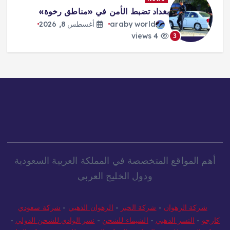
بغداد تضبط الأمن في «مناطق رخوة»
araby world
أغسطس 8, 2026
4 views
3
أهم المواقع المتخصصة في المملكة العربية السعودية
ودول الخليج العربي
شركة الرهوان
-
شركة الخير
-
الرهوان الذهبي
-
شركة سعودي
كارجو
-
النسر الذهبي
-
الشيماء للشحن
-
نسر الوادي للشحن الدولي
-