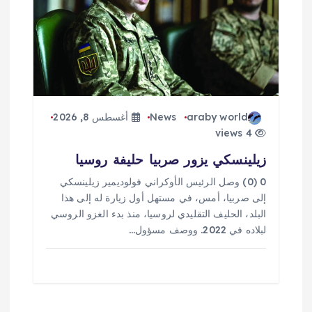
araby world
News
أغسطس 8, 2026
4 views
زيلينسكي يزور صربيا حليفة روسيا
0 (0) وصل الرئيس الأوكراني فولوديمير زيلينسكي
إلى صربيا، أمس، في مستهل أول زيارة له إلى هذا
البلد، الحليف التقليدي لروسيا، منذ بدء الغزو الروسي
لبلاده في 2022. ووصف مسؤول…