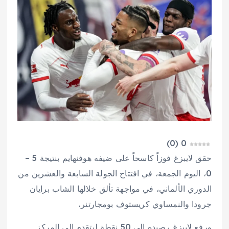
)
0
(
0
حقق لايبزغ فوزاً كاسحاً على ضيفه هوفنهايم بنتيجة 5 –
0، اليوم الجمعة، في افتتاح الجولة السابعة والعشرين من
الدوري الألماني، في مواجهة تألق خلالها الشاب برايان
جرودا والنمساوي كريستوف بومجارتنر.
ورفع لايبزغ رصيده إلى 50 نقطة ليتقدم إلى المركز