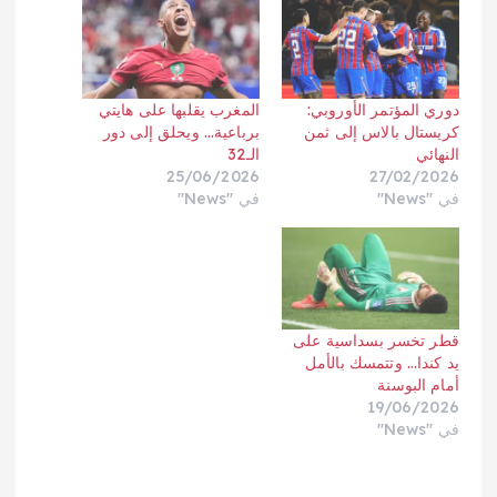
دوري المؤتمر الأوروبي:
المغرب يقلبها على هايتي
كريستال بالاس إلى ثمن
برباعية… ويحلق إلى دور
النهائي
الـ32
25/06/2026
27/02/2026
في "News"
في "News"
قطر تخسر بسداسية على
يد كندا… وتتمسك بالأمل
أمام البوسنة
19/06/2026
في "News"