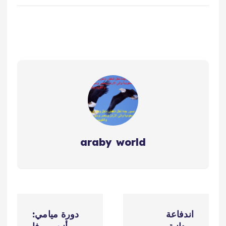
araby world
ت
اندفاعة
دورة ميامي: