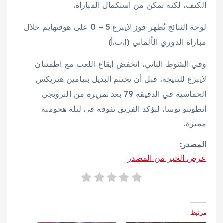
الكتف، لكنه تمكن من استكمال المباراة.
لوحة النتائج تُظهر فوز لايبزغ 5 – 0 على هوفنهايم خلال
مباراة الدوري الألماني (إ.ب.أ)
وفي الشوط الثاني، انخفض إيقاع اللعب مع اطمئنان
لايبزغ للنتيجة، قبل أن يختتم البديل بنيامين هنريكس
الخماسية في الدقيقة 79 بعد تمريرة من النرويجي
أنطونيو نوسا، ليؤكد الفريق تفوقه في ليلة هجومية
مميزة.
المصدر:
عرض الخبر من المصدر
مرتبط