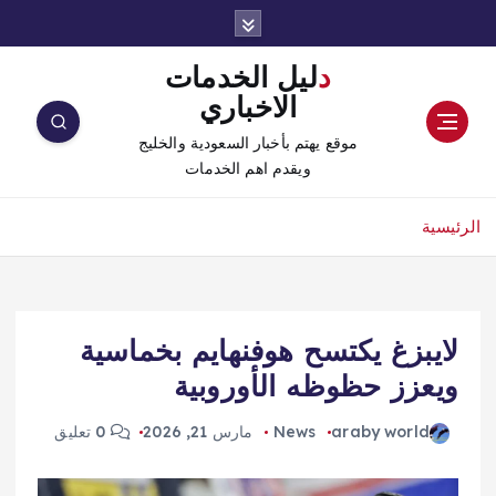
دليل الخدمات
الاخباري
موقع يهتم بأخبار السعودية والخليج
ويقدم اهم الخدمات
الرئيسية
لايبزغ يكتسح هوفنهايم بخماسية
ويعزز حظوظه الأوروبية
araby world
News
مارس 21, 2026
0 تعليق