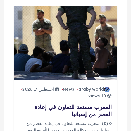
ق
ا
ل
ا
ت
araby world
News
أغسطس 7, 2026
10 views
المغرب مستعد للتعاون في إعادة
القصر من إسبانيا
0 (0) المغرب مستعد للتعاون في إعادة القصر من
إسبانيا أفادت «وكالة المغرب العربي للأنباء» اليوم