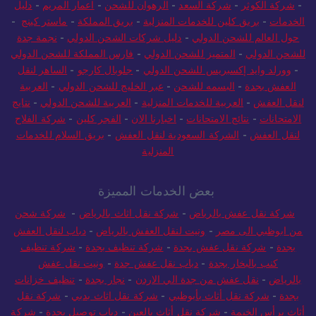
-
شركة الكوثر
-
شركة السعد
-
الرهوان للشحن
-
اعمار المريم
-
دليل
الخدمات
-
بريق كلين للخدمات المنزلية
-
بريق المملكة
-
ماستر كينج
-
حول العالم للشحن الدولي
-
دليل شركات الشحن الدولي
-
نجمة جدة
للشحن الدولي
-
المتميز للشحن الدولي
-
فارس المملكة للشحن الدولي
-
وورلد وايد إكسبريس للشحن الدولي
-
جلوبال كارجو
-
الساهر لنقل
العفش بجدة
-
البسمه للشحن
-
عبر الخليج للشحن الدولي
-
العربية
لنقل العفش
-
العربية للخدمات المنزلية
-
العربية للشحن الدولي
-
نتايج
الامتحانات
-
نتائج الامتحانات
-
اخبارنا الان
-
الفجر كلين
-
شركة الفلاح
لنقل العفش
-
الشركة السعودية لنقل العفش
-
بريق السلام للخدمات
المنزلية
بعض الخدمات المميزة
شركة نقل عفش بالرياض
-
شركة نقل اثاث بالرياض
-
شركة شحن
من ابوظبي الى مصر
-
ونيت لنقل العفش بالرياض
-
دباب لنقل العفش
بجدة
-
شركة نقل عفش بجدة
-
شركة تنظيف بجدة
-
شركة تنظيف
كنب بالبخار بجدة
-
دباب نقل عفش جدة
-
ونيت نقل عفش
بالرياض
-
نقل عفش من جدة الي الاردن
-
نجار بجدة
-
تنظيف خزانات
بجدة
-
شركة نقل أثاث بأبوظبي
-
شركة نقل اثاث بدبي
-
شركة نقل
أثاث برأس الخيمة
-
شركة نقل أثاث بالعين
-
دباب توصيل بجدة
-
شركة