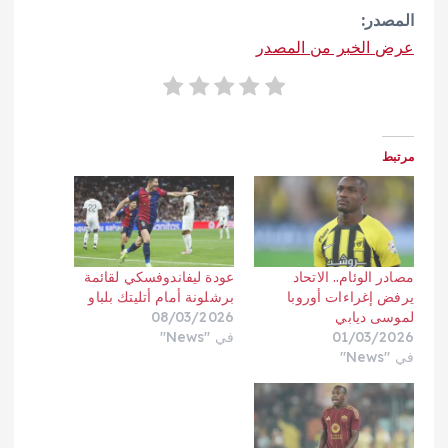
المصدر:
عرض الخبر من المصدر
مرتبط
مصادر الوئام.. الاتحاد
عودة ليفاندوفسكي لقائمة
يرفض إغراءات أوروبا
برشلونة أمام أتليتك بلباو
لموسى ديابي
08/03/2026
01/03/2026
في "News"
في "News"