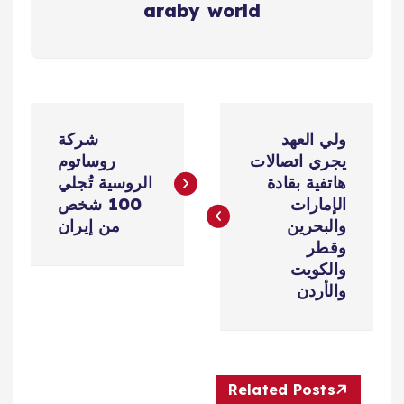
araby world
ت
ولي العهد
شركة
ص
يجري اتصالات
روساتوم
هاتفية بقادة
الروسية تُجلي
فّ
الإمارات
100 شخص
والبحرين
من إيران
ح
وقطر
والكويت
ا
والأردن
ل
م
Related Posts