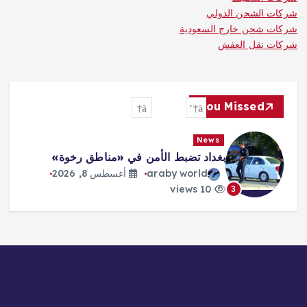
شركات الشحن الدولي
شركات شحن خارج السعودية
شركات نقل العفش
You Missed
News
بغداد تضبط الأمن في «مناطق رخوة»
araby world
أغسطس 8, 2026
10 views
3