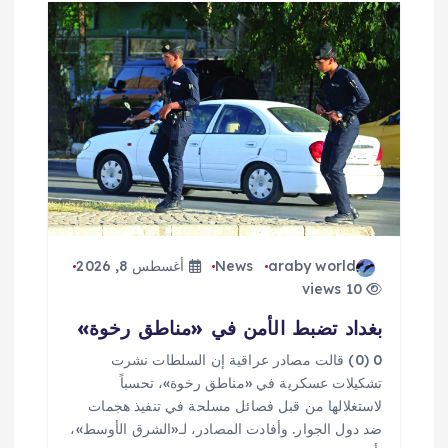
م
ق
ا
ل
ا
ت
araby world
News
أغسطس 8, 2026
10 views
بغداد تضبط الأمن في «مناطق رخوة»
0 (0) قالت مصادر عراقية إن السلطات نشرت
تشكيلات عسكرية في «مناطق رخوة»، تحسباً
لاستغلالها من قبل فصائل مسلحة في تنفيذ هجمات
ضد دول الجوار. وأفادت المصادر، لـ«الشرق الأوسط»،