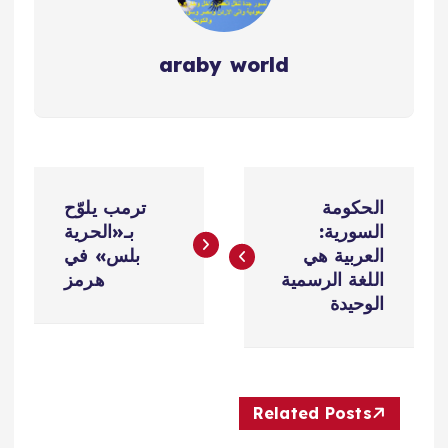
araby world
ت
الحكومة
ترمب يلوّح
ص
السورية:
بـ«الحرية
العربية هي
بلس» في
فّ
اللغة الرسمية
هرمز
الوحيدة
ح
ا
Related Posts
ل