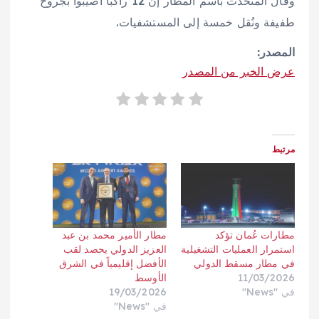
وقال المتحدث باسم المطار إن 12 راكباً أصيبوا بجروح
طفيفة ونُقل خمسة إلى المستشفيات.
المصدر:
عرض الخبر من المصدر
مرتبط
مطارات عُمان تؤكد
مطار الأمير محمد بن عبد
استمرار العمليات التشغيلية
العزيز الدولي يحصد لقب
في مطار مسقط الدولي
الأفضل إقليمياً في الشرق
11/03/2026
الأوسط
في "News"
19/03/2026
في "News"