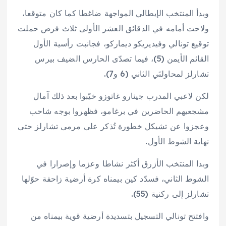
وبدأ المنتخب الإيطالي المواجهة ضاغطا كما كان متوقعا،
ولاحت أمامه في الدقائق العشر الأولى ثلاث فرص حملت
توقيع تونالي وفيديريكو ديماركو، فجانبت رأسية الأول
القائم الأيمن (5)، فيما تصدّى الحارس الضيف بيرس
تشارلز لمحاولتَي الثاني (6 و7).
لكن لاعبي المدرب جينارو غاتوزو خيّبوا بعد ذلك آمال
مشجعيهم الحاضرين في برغامو، فظهروا بوجه شاحب
وعجزوا عن تشيكل خطورة تُذكر على مرمى تشارلز حتى
نهاية الشوط الأول.
وبدا المنتخب الأزرق أكثر نشاطا وعزما وإصرارا في
الشوط الثاني، فسدّد كين بيمناه كرة أرضية زاحفة حوّلها
تشارلز إلى ركنية (55).
وافتتح تونالي التسجيل بتسديدة أرضية قوية بيمناه من