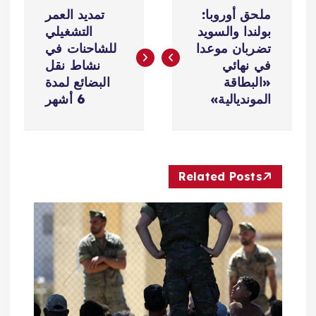
ت
ملحق أوروبا:
تمديد العمر
ص
بولندا والسويد
التشغيلي
تضربان موعدا
للشاحنات في
فّ
في نهائي
نشاط نقل
«البطاقة
البضائع لمدة
ح
المونديالية»
6 أشهر
ا
ل
Related Posts
م
ق
ا
ل