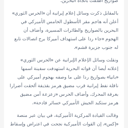
صواريخ أُطلقت باتجاه البحرين.
بالمقابل ذكرت وسائل إعلام إيرانية أن «الحرس الثوري»
أعلن أنه هاجم مقر الأسطول الخامس الأميركي في
البحرين بالصواريخ والطائرات المسيرة، وأضاف ‌أن ​
الهجوم ‌«جاء ⁠ردا ​على استهداف ⁠أميركا ⁠برج ‌اتصالات ‌تابع ​
له ‌جنوب ‌جزيرة ‌قشم».
ونقلت ‌وسائل ‌الإعلام الإيرانية ​عن ‌«الحرس الثوري»
‌إعلانه أيضا أن قواته البحرية استهدفت سفينة اسمها
«بانيا» بصواريخ ردا ‌على ما وصفه بهجوم أميركي على
ناقلة ⁠نفط ⁠إيرانية قرب مضيق هرمز بقذيفة ألحقت أضرارا
بغرفة المحرك. وأضاف الحرس «زعزعة أمن مضيق
هرمز ستكبد الجيش الأميركي خسائر فادحة».
وقالت القيادة المركزية الأميركية، في بيان عبر منصة
«إكس»، إن القوات الأميركية نجحت في اعتراض وإسقاط