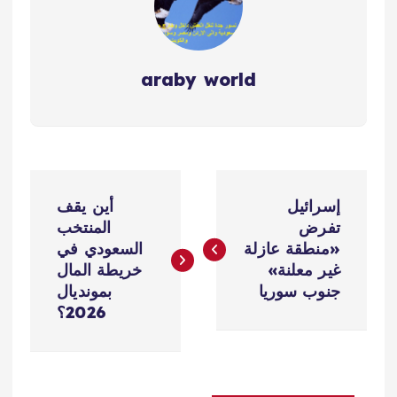
araby world
ت
إسرائيل
أين يقف
ص
تفرض
المنتخب
«منطقة عازلة
السعودي في
فّ
غير معلنة»
خريطة المال
جنوب سوريا
بمونديال
ح
2026؟
ا