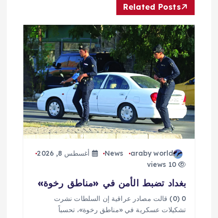
ل
Related Posts
م
ق
ا
ل
ا
ت
araby world
News
أغسطس 8, 2026
10 views
بغداد تضبط الأمن في «مناطق رخوة»
0 (0) قالت مصادر عراقية إن السلطات نشرت
تشكيلات عسكرية في «مناطق رخوة»، تحسباً