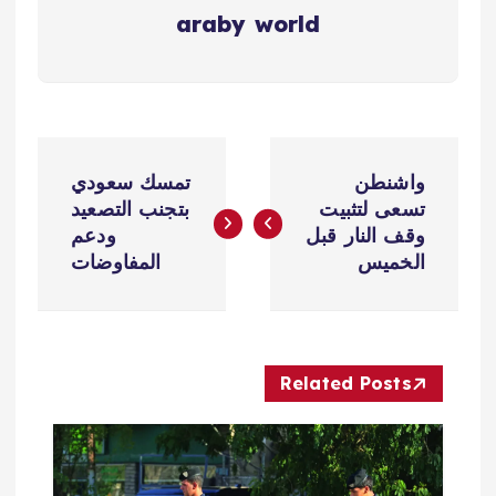
araby world
ت
واشنطن
تمسك سعودي
ص
تسعى لتثبيت
بتجنب التصعيد
وقف النار قبل
ودعم
فّ
الخميس
المفاوضات
ح
ا
Related Posts
ل
م