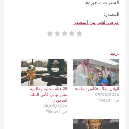
السنوات الأخيرة».
المصدر:
عرض الخبر من المصدر
مرتبط
الهلال بطلاً لـ«كأس الملك»
28 قناة محلية وعالمية
09/05/2026
تنقل نهائي كأس الملك
في "News"
السعودي
08/05/2026
في "News"