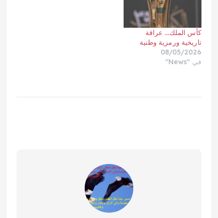
كأس الملك… عراقة
تاريخية ورمزية وطنية
08/05/2026
في "News"