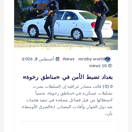
ق
ا
ل
ا
araby world
News
أغسطس 8, 2026
ت
10 views
بغداد تضبط الأمن في «مناطق رخوة»
0 (0) قالت مصادر عراقية إن السلطات نشرت
تشكيلات عسكرية في «مناطق رخوة»، تحسباً
لاستغلالها من قبل فصائل مسلحة في تنفيذ هجمات
ضد دول الجوار. وأفادت المصادر، لـ«الشرق الأوسط»،
بأن…