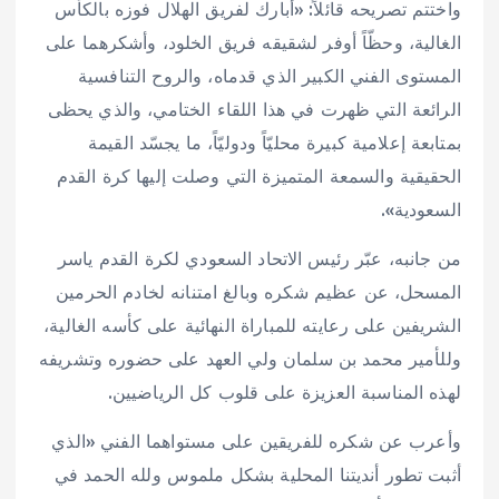
واختتم تصريحه قائلاً: «أبارك لفريق الهلال فوزه بالكأس
الغالية، وحظّاً أوفر لشقيقه فريق الخلود، وأشكرهما على
المستوى الفني الكبير الذي قدماه، والروح التنافسية
الرائعة التي ظهرت في هذا اللقاء الختامي، والذي يحظى
بمتابعة إعلامية كبيرة محليّاً ودوليّاً، ما يجسّد القيمة
الحقيقية والسمعة المتميزة التي وصلت إليها كرة القدم
السعودية».
من جانبه، عبّر رئيس الاتحاد السعودي لكرة القدم ياسر
المسحل، عن عظيم شكره وبالغ امتنانه لخادم الحرمين
الشريفين على رعايته للمباراة النهائية على كأسه الغالية،
وللأمير محمد بن سلمان ولي العهد على حضوره وتشريفه
لهذه المناسبة العزيزة على قلوب كل الرياضيين.
وأعرب عن شكره للفريقين على مستواهما الفني «الذي
أثبت تطور أنديتنا المحلية بشكل ملموس ولله الحمد في