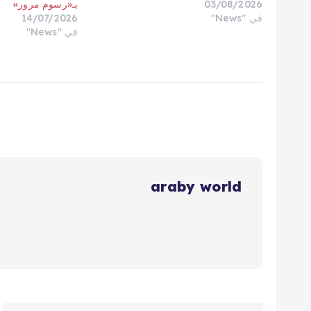
03/08/2026
بـ«رسوم مرور»
في "News"
14/07/2026
في "News"
araby world