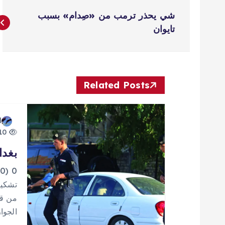
ت
شي يحذر ترمب من «صِدام» بسبب
ص
تايوان
فّ
ح
Related Posts
ا
d
10 views
ل
بغدا
م
0
تشكيل
ق
من قب
الجوا