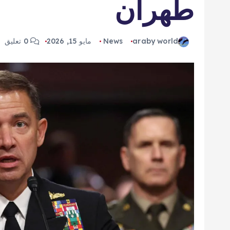
طهران
araby world
News
مايو 15, 2026
0 تعليق