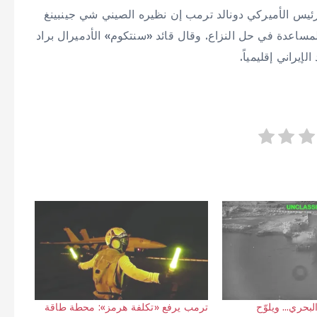
ئيس الأميركي دونالد ترمب إن نظيره الصيني شي جينبينغ
ساعدة في حل النزاع. وقال قائد «سنتكوم» الأدميرال براد
يراني إقليمياً.
لبحري… ويلوّح
ترمب يرفع «تكلفة هرمز»: محطة طاقة