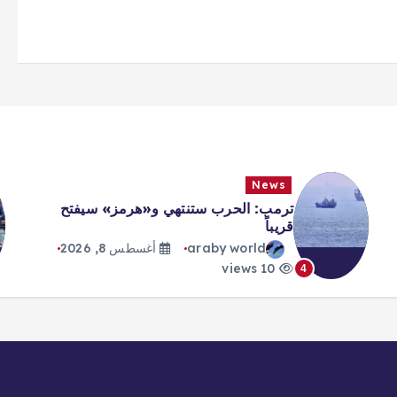
News
ترمب: الحرب ستنتهي و«هرمز» سيفتح
قريباً
araby world
أغسطس 8, 2026
10 views
4