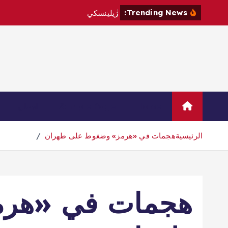
Trending News:
ز
ي
ل
ي
ن
س
ك
ي
ي
ز
و
ر
ص
ر
ب
Home
Sample Page
اتصال
الرئيسية
هجمات في «هرمز» وضغوط على طهران
هجمات في «هرم