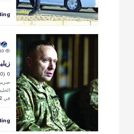
ا
ding
ل
ا
d
ت
10 views
زيلي
0
صربيا
الحلي
في 2022. ووصف مسؤول…
ding