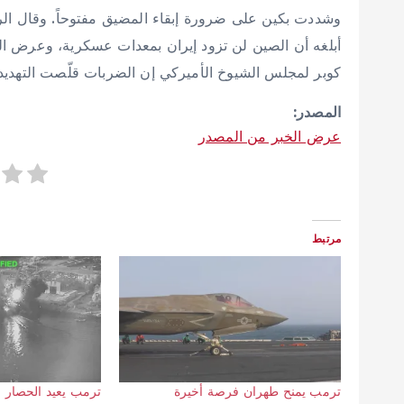
وشددت بكين على ضرورة إبقاء المضيق مفتوحاً. وقال الر
أبلغه أن الصين لن تزود إيران بمعدات عسكرية، وعرض الم
كوبر لمجلس الشيوخ الأميركي إن الضربات قلّصت التهديد الإ
المصدر:
عرض الخبر من المصدر
مرتبط
ترمب يمنح طهران فرصة أخيرة
ترمب يعيد الحصار ا