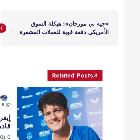
ت
«جيه بي مورجان»: هيكلة السوق
ص
الأمريكي دفعة قوية للعملات المشفرة
فّ
ح
Related Posts
ا
d
ل
8 views
إيفر
م
قادم
0