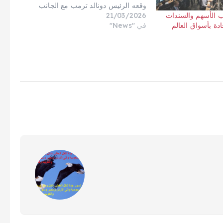
وقعه الرئيس دونالد ترمب مع الجانب
21/03/2026
الياباني في طوكيو خلال شهر أكتوبر
 الأسهم والسندات
في "News"
الماضي.وكشف البيان عن توجهات
ادة بأسواق العالم
استثمارية كبرى، حيث تستكشف إحدى
الشركات الأمريكية- أكبر منتج لليثيوم…