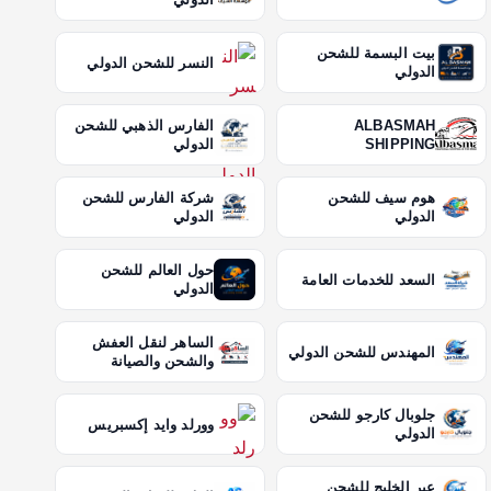
بيت البسمة للشحن
النسر للشحن الدولي
الدولي
ALBASMAH
الفارس الذهبي للشحن
SHIPPING
الدولي
هوم سيف للشحن
شركة الفارس للشحن
الدولي
الدولي
حول العالم للشحن
السعد للخدمات العامة
الدولي
الساهر لنقل العفش
المهندس للشحن الدولي
والشحن والصيانة
جلوبال كارجو للشحن
وورلد وايد إكسبريس
الدولي
عبر الخليج للشحن