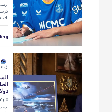
ق
آرسنا
ا
كريست
التعا
ل
ding
ا
ت
d
8 views
السف
دولا
0