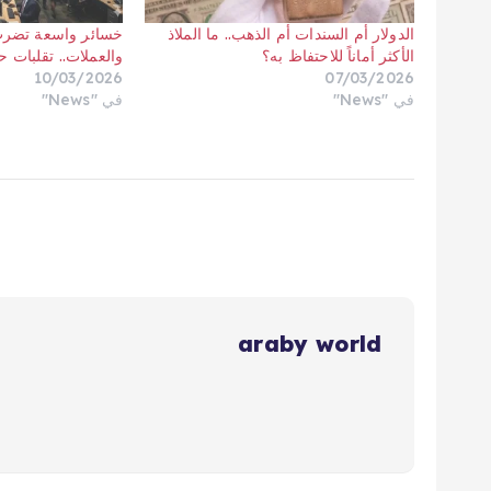
الدولار أم السندات أم الذهب.. ما الملاذ
خسائر واسعة تضرب
الأكثر أماناً للاحتفاظ به؟
والعملات.. تقلبات ح
10/03/2026
07/03/2026
في "News"
في "News"
araby world