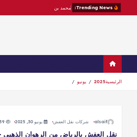
Trending News:
م
ح
م
د
ب
ن
س
ل
م
ا
ن
و
Home
Sample Page
اتصال
الرئيسية
2025
يونيو
alsaif
شركات نقل العفش
يونيو 30, 2025
139 views
نقل العفش بالرياض من الرهوان الذهبي – rahwanzahby.com