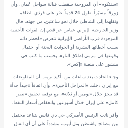
«سنتكوم» أن المروحية سقطت قبالة سواحل عُمان، وأن
زورقاً مسيّراً بطول 24 قدماً عثر على فردَي الطاقم
ونقلهما إلى الشاطئ خلال نحو ساعتين. من جهته، قال
وزير الخارجية الإيراني عباس عراقجي إن القوات الأجنبية
الموجودة قرب الأراضي الإيرانية تتعرض «لخطر دائم
بسبب أخطائها البشرية أو الحوادث البحتة أو احتمال
وقوعها في مرمى إطلاق النار»، بحسب ما كتب في
منشور على منصة «إكس».
وجاء الحادث بعد ساعات من تأكيد ترمب أن المفاوضات
مع إيران دخلت «المراحل الأخيرة»، وأن اتفاقاً «جيداً جداً»
قد ينجز خلال «يومين أو ثلاثة»، مع توقعه تحقيق «نصر
كامل» على إيران خلال أسبوعين وانخفاض أسعار النفط.
وأقر نائب الرئيس الأميركي جي دي فانس بتباعد محتمل
بين مصالح واشنطن وتل أبيب، مشدداً على أن أي اتفاق