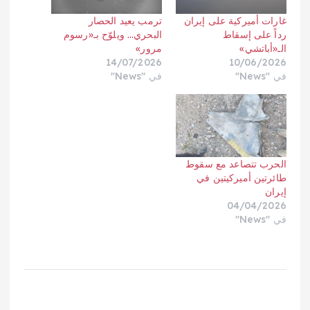
غارات أميركية على إيران
ترمب يعيد الحصار
رداً على إسقاط
البحري… ويلوّح بـ«رسوم
الـ«أباتشي»
مرور»
14/07/2026
10/06/2026
في "News"
في "News"
الحرب تتصاعد مع سقوط
طائرتين أميركيتين في
إيران
04/04/2026
في "News"