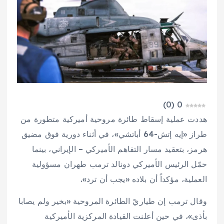
)
0
(
0
هددت عملية إسقاط طائرة مروحية أميركية متطورة من
طراز «إيه إتش-64 أباتشي»، في أثناء دورية فوق مضيق
هرمز، بتعقيد مسار التفاهم الأميركي – الإيراني، بينما
حمّل الرئيس الأميركي دونالد ترمب طهران مسؤولية
العملية، مؤكداً أن بلاده «يجب أن ترد».
وقال ترمب إن طياريْ الطائرة المروحية «بخير ولم يصابا
بأذى»، في حين أعلنت القيادة المركزية الأميركية