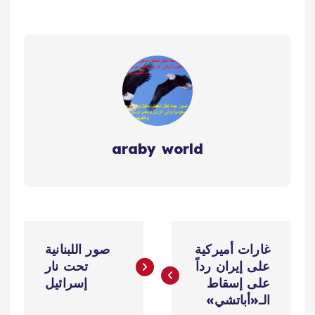
araby world
ت
غارات أميركية
صور اللبنانية
ص
على إيران رداً
تحت نار
على إسقاط
إسرائيل
فّ
الـ«أباتشي»