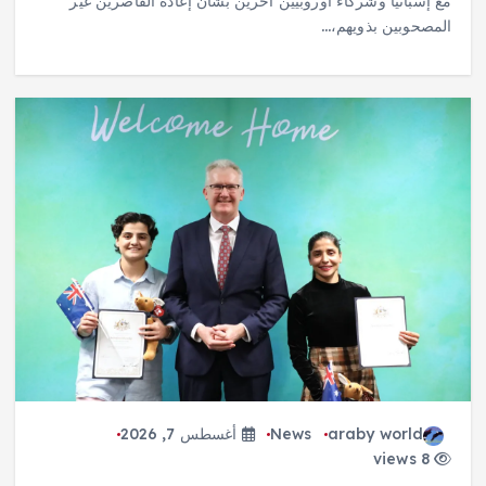
مع إسبانيا وشركاء أوروبيين آخرين بشأن إعادة القاصرين غير
المصحوبين بذويهم،…
araby world
News
أغسطس 7, 2026
8 views