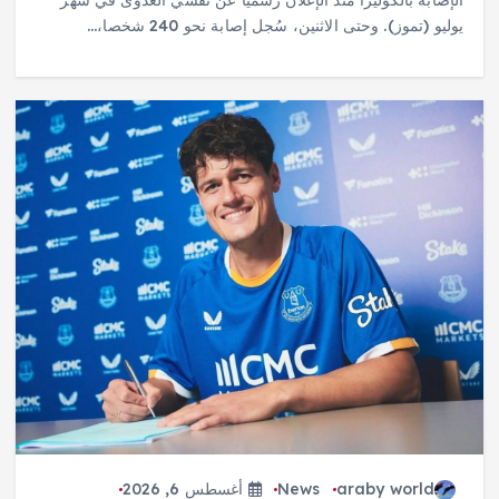
الإصابة بالكوليرا منذ الإعلان رسميا عن تفشي العدوى في شهر
يوليو (تموز). وحتى الاثنين، سُجل إصابة نحو 240 شخصا،…
araby world
News
أغسطس 6, 2026