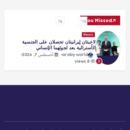
You Missed
News
طرابزون يكتب صفحة جديدة مع صلاح…
استقبال أسطوري وشغف لا يوصف
araby world
أغسطس 7, 2026
9 views
4