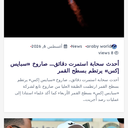
araby world
News
أغسطس 6, 2026
8 views
أحدث سحابة استمرت دقائق… صاروخ «سبايس
إكس» يرتطم بسطح القمر
أحدث سحابة استمرت دقائق… صاروخ «سبايس إكس» يرتطم
بسطح القمر ارتطمت الطبقة العليا من صاروخ تابع لشركة
«سبايس إكس» بسطح القمر الأربعاء كما أكد علماء استنادا إلى
عمليات رصد أُجريت…