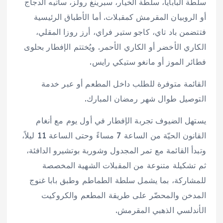
سلطة البابايا، سلطة الخيار، سبرينغ رولز، ساتيه الدجاج
أو الروبيان المقرمش كمقبلات. أما الأطباق الرئيسية
فتتضمن باد تاي، كاجو ستير فراي، أرز روزا المقلي،
الكاري الأخضر أو الكاري الأحمر. ويُختتم الإفطار بحلوى
فطائر الموز أو مانغو ستيكي رايس.
القائمة متوفرة للطلب داخل المطعم أو عبر خدمة
التوصيل طوال شهر رمضان المبارك.
يستهل الضيوف تجربة الإفطار في أول يوم مع أنغام
القانون الحيّة من الساعة 7 مساءً وحتى الساعة 11 ليلاً،
وتبدأ القائمة مع تمر المجدول وشوربة بوتشيرو الدافئة،
ثم تشكيلة متنوعة من المقبلات الشهية المخصصة
للمشاركة، بما يشمل سلطة الطماطم وطبق بابا غنوج
المدخن والمحضّر على طريقة المطعم والكروكيت
الأندلسي الذهبي المقرمش.