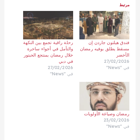
مرتبط
فندق هيلتون جاردن إن
رحلة راقية تجمع بين النكهة
مسقط يطلق بوفيه رمضان
والتأمل في أجواء ساحرة
الأخضر
خلال رمضان بمنتجع الحبتور
27/02/2026
في دبي
في "News"
27/02/2026
في "News"
رمضان وصياغة الأولويات
23/02/2026
في "News"