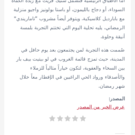
أما الأطباق الرئيسية فتشمل ستيك فريت مع زبدة الكمأة
السوداء، أو دجاج بالليمون، أو باستا بولونيز واجيو منزلية
مع بابارديل كلاسيكية. ويتوفر أيضاً مشروب “تاماريندي”
الرمضاني، يليه تحلية اليوم التي تختتم التجربة بلمسة
أنيقة وحلوة.
صُممت هذه التجربة لمن يجتمعون بعد يوم حافل في
المدينة، حيث تمزج قائمة الغروب في لو بيتيت بيف بار
بين السخاء والعفوية، لتكون خياراً مثالياً للزملاء
والأصدقاء ورواد الحي الراغبين في الإفطار معاً خلال
شهر رمضان.
المصدر:
عرض الخبر من المصدر