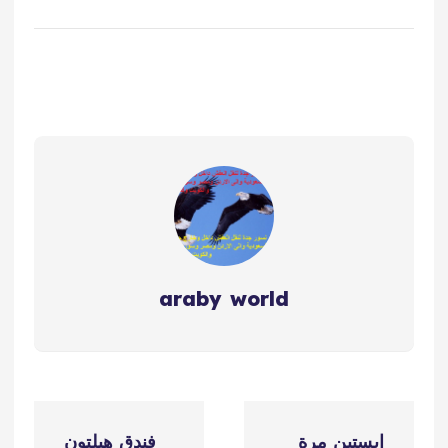
araby world
ت
إبستين مرة
فندق هيلتون