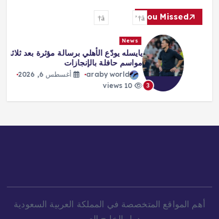
You Missed
News
يايسله يودّع الأهلي برسالة مؤثرة بعد ثلاثة
مواسم حافلة بالإنجازات
araby world
أغسطس 6, 2026
10 views
3
أهم المواقع المتخصصة في المملكة العربية السعودية
ودول الخليج العربي