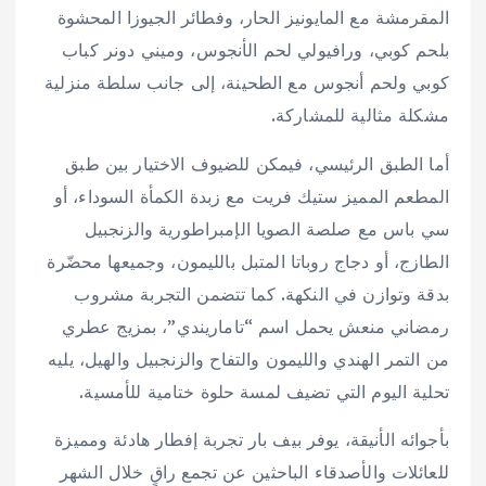
المقرمشة مع المايونيز الحار، وفطائر الجيوزا المحشوة
بلحم كوبي، ورافيولي لحم الأنجوس، وميني دونر كباب
كوبي ولحم أنجوس مع الطحينة، إلى جانب سلطة منزلية
مشكلة مثالية للمشاركة.
أما الطبق الرئيسي، فيمكن للضيوف الاختيار بين طبق
المطعم المميز ستيك فريت مع زبدة الكمأة السوداء، أو
سي باس مع صلصة الصويا الإمبراطورية والزنجبيل
الطازج، أو دجاج روباتا المتبل بالليمون، وجميعها محضّرة
بدقة وتوازن في النكهة. كما تتضمن التجربة مشروب
رمضاني منعش يحمل اسم “تاماريندي”، بمزيج عطري
من التمر الهندي والليمون والتفاح والزنجبيل والهيل، يليه
تحلية اليوم التي تضيف لمسة حلوة ختامية للأمسية.
بأجوائه الأنيقة، يوفر بيف بار تجربة إفطار هادئة ومميزة
للعائلات والأصدقاء الباحثين عن تجمع راقٍ خلال الشهر