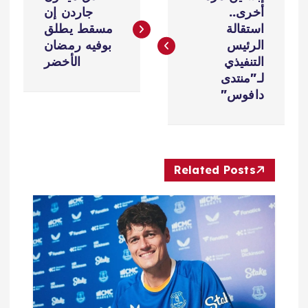
ص
أخرى..
جاردن إن
استقالة
مسقط يطلق
فّ
الرئيس
بوفيه رمضان
التنفيذي
الأخضر
ح
لـ"منتدى
دافوس"
ا
ل
Related Posts
م
ق
ا
ل