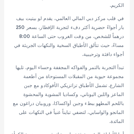
الكريم.
في قلب مركز دبي المالي العالمي، يقدم لو بيتيت بيف
بار أجواءً حضرية أكثر دفء لتجربة الإفطار، بسعر 250
درهماً للشخص، من وقت الغروب حتى الساعة 8:00
مساءً، حيث تتألق الأطباق السخية والنكهات الجريئة في
أجواء دافئة وترحيبية.
تبدأ التجربة بالتمر والفواكه المجففة وحساء اليوم، تليها
مجموعة حيوية من المقبلات المستوحاة من أطعمة
الشارع. تشمل الأطباق تزاتزيكي الأفوكادو مع جبن
الماعز واللبن اليوناني، وكساديا المشوية والمحشوة
باللحم المطهو ببطء وجبن أواكساكا، وروبيان دراغون مع
المانجو والواسابي، لتضفي تبايناً غنياً في النكهات على
المائدة.