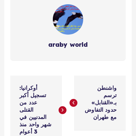
araby world
ت
واشنطن
أوكرانيا:
ص
ترسم
تسجيل أكبر
بـ«القنابل»
عدد من
فّ
حدود التفاوض
القتلى
مع طهران
المدنيين في
ح
شهر واحد منذ
3 أعوام