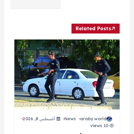
ا
ل
Related Posts
م
ق
ا
ل
ا
ت
araby world
News
أغسطس 8, 2026
10 views