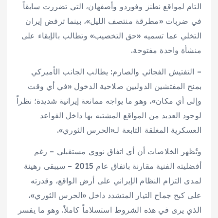
التام لمواقع نطنز وفوردو وأصفهان، التي تضررت سابقاً
في ضربات «مطرقة منتصف الليل»، بينما ترفض إيران
التخلي عما تسميه «حق التخصيب» وتطالب بالإبقاء على
منشأة واحدة مفتوحة.
– التفتيش الفجائي والصارم: يطالب الجانب الأميركي
بمنح المفتشين الدوليين صلاحية الدخول «في أي وقت
وإلى أي مكان»، وهو ما يواجه ممانعة إيرانية شديدة؛ نظراً
لوجود العديد من المواقع المشتبه بها داخل القواعد
العسكرية المغلقة التابعة لـ«الحرس الثوري».
وتُظهر الخلاصات أن أي اتفاق نووي مستقبلي – رغم
أفضليته الفنية مقارنة باتفاق عام 2015 – سيبقى رهينة
لمدى التزام النظام الإيراني على أرض الواقع، وقدرته
على كبح جماح التيار المتشدد داخل «الحرس الثوري»،
الذي يرى في هذه الشروط استسلاماً كاملاً. وهو ما يفسر