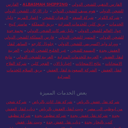
الفارس الذهبي للشحن الدولي
-
ALBASMAH SHIPPING
-
الفارس
للشحن الدولي
-
هوم سيف للشحن الدولي
-
دار الاركان للشحن الدولي
-
شركة الكوثر
-
شركة السعد
-
الرهوان للشحن
-
اعمار المريم
-
دليل
الخدمات
-
بريق كلين للخدمات المنزلية
-
بريق المملكة
-
ماستر كينج
-
حول العالم للشحن الدولي
-
دليل شركات الشحن الدولي
-
نجمة جدة
للشحن الدولي
-
المتميز للشحن الدولي
-
فارس المملكة للشحن الدولي
-
وورلد وايد إكسبريس للشحن الدولي
-
جلوبال كارجو
-
الساهر لنقل
العفش بجدة
-
البسمه للشحن
-
عبر الخليج للشحن الدولي
-
العربية
لنقل العفش
-
العربية للخدمات المنزلية
-
العربية للشحن الدولي
-
نتايج
الامتحانات
-
نتائج الامتحانات
-
اخبارنا الان
-
الفجر كلين
-
شركة الفلاح
لنقل العفش
-
الشركة السعودية لنقل العفش
-
بريق السلام للخدمات
المنزلية
بعض الخدمات المميزة
شركة نقل عفش بالرياض
-
شركة نقل اثاث بالرياض
-
شركة شحن
من ابوظبي الى مصر
-
ونيت لنقل العفش بالرياض
-
دباب لنقل العفش
بجدة
-
شركة نقل عفش بجدة
-
شركة تنظيف بجدة
-
شركة تنظيف
كنب بالبخار بجدة
-
دباب نقل عفش جدة
-
ونيت نقل عفش