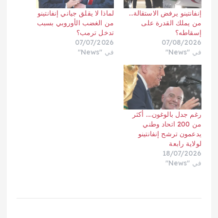
إنفانتينو يرفض الاستقالة…
لماذا لا يقلق جياني إنفانتينو
من يملك القدرة على
من الغضب الأوروبي بسبب
إسقاطه؟
تدخل ترمب؟
07/07/2026
07/08/2026
في "News"
في "News"
رغم جدل بالوغون…. أكثر
من 200 اتحاد وطني
يدعمون ترشح إنفانتينو
لولاية رابعة
18/07/2026
في "News"