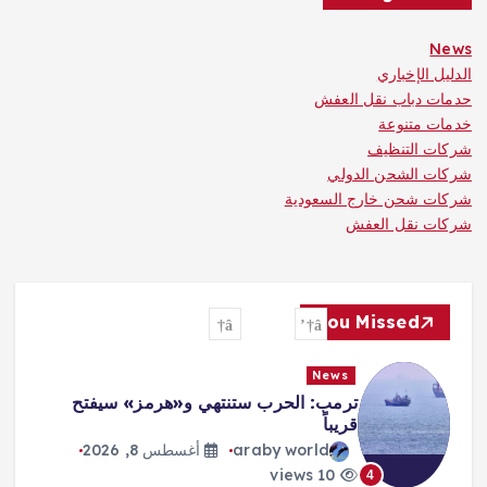
News
الدليل الإخباري
حدمات دباب نقل العفش
خدمات متنوعة
شركات التنظيف
شركات الشحن الدولي
شركات شحن خارج السعودية
شركات نقل العفش
You Missed
News
ترمب: الحرب ستنتهي و«هرمز» سيفتح
قريباً
araby world
أغسطس 8, 2026
10 views
4