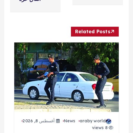
فّ
ح
ا
Related Posts
ل
م
ق
ا
ل
ا
araby world
News
أغسطس 8, 2026
ت
8 views