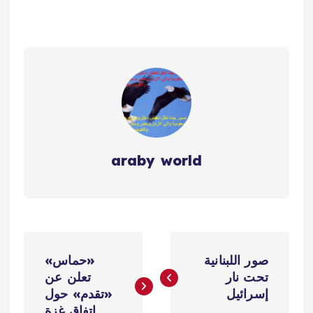
araby world
ت
صور اللبنانية
«حماس»
ص
تحت نار
تعلن عن
إسرائيل
«تقدم» حول
اتفاق غزة