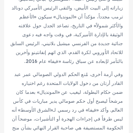
زياراته إلى البيت الأبيض، والتقى الرئيس الأميركي دونالد
ترمب مجدداً، مؤكداً أن «المونديال» سيكون «الأعظم
والأكثر شمولاً» في التاريخ، تصاعد الجدل حول علاقته
الوثيقة بالإدارة الأميركية، في وقت واجه فيه دعوى
جنائية جديدة من الفرنسي ميشيل بلاتيني، الرئيس السابق
للاتحاد الأوروبي لكرة القدم، الذي اتهم إنفانتينو وآخرين
بالتآمر لإبعاده عن سباق رئاسة «فيفا» عام 2016.
وفي أزمة أخرى، مُنع الحكم الدولي الصومالي عمر عبد
القادر أرتان من دخول الولايات المتحدة رغم اختياره
ضمن حكام البطولة، ليغيب عن «المونديال» بعدما كان
مرشحاً ليصبح أول حكم صومالي يدير مباريات في كأس
العالم. وأكد «فيفا» في رد رسمي لـ«الشرق الأوسط» أنه
ليس طرفاً في إجراءات الهجرة أو التأشيرات، موضحاً أن
الحكومة المستضيفة هي صاحبة القرار النهائي بشأن منح