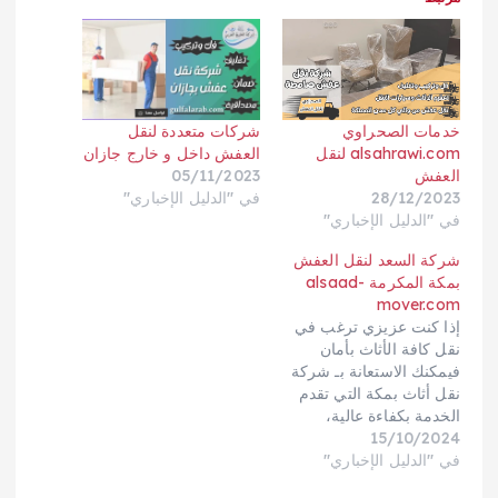
شركات متعددة لنقل
خدمات الصحراوي
العفش داخل و خارج جازان
alsahrawi.com لنقل
05/11/2023
العفش
في "الدليل الإخباري"
28/12/2023
في "الدليل الإخباري"
شركة السعد لنقل العفش
بمكة المكرمة alsaad-
mover.com
إذا كنت عزيزي ترغب في
نقل كافة الأثاث بأمان
فيمكنك الاستعانة بـ شركة
نقل أثاث بمكة التي تقدم
الخدمة بكفاءة عالية،
15/10/2024
فتوفر شركة السعد أحدث
الأجهزة والمعدات
في "الدليل الإخباري"
المستخدمة في النقل