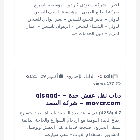
ا
الخير – شركة سعودي كارجو – مؤسسة السريع –
شركة الخليج العربي – مؤسسة السيف للشحن
ت
الدولي – معبر الخليج للشحن – نسر الوادي للشحن
الدولي – الشيماء للشحن – الرهوان للشحن – اعمار
المريم – دليل الخدمات –…
alsaif
الدليل الإخباري
أكتوبر 29, 2025
177 views
دباب نقل عفش جدة – alsaad-
mover.com – شركة السعد
4.7 (4258) في مدينة جدة النابضة بالحياة، حيث يتسارع
إيقاع الحياة اليومية مع ازدحام الشوارع والحاجة الدائمة
للتنقل السريع، أصبحت خدمات نقل العفش وتوصيل
المشاوير باستخدام الدباب – وهي سيارة…