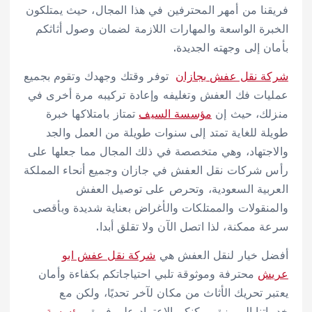
فريقنا من أمهر المحترفين في هذا المجال، حيث يمتلكون
الخبرة الواسعة والمهارات اللازمة لضمان وصول أثاثكم
بأمان إلى وجهته الجديدة.
شركة نقل عفش بجازان
توفر وقتك وجهدك وتقوم بجميع
عمليات فك العفش وتغليفه وإعادة تركيبه مرة أخرى في
منزلك، حيث إن
مؤسسة السيف
تمتاز بامتلاكها خبرة
طويلة للغاية تمتد إلى سنوات طويلة من العمل والجد
والاجتهاد، وهي متخصصة في ذلك المجال مما جعلها على
رأس شركات نقل العفش في جازان وجميع أنحاء المملكة
العربية السعودية، وتحرص على توصيل العفش
والمنقولات والممتلكات والأغراض بعناية شديدة وبأقصى
سرعة ممكنة، لذا اتصل الآن ولا تقلق أبدا.
أفضل خيار لنقل العفش هي
شركة نقل عفش ابو
عريش
محترفة وموثوقة تلبي احتياجاتكم بكفاءة وأمان
يعتبر تحريك الأثاث من مكان لآخر تحديًا، ولكن مع
خدماتنا المميزة، يمكنكم الاعتماد على فريق
مؤسسة