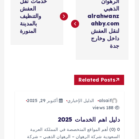
الرهوان
خدمات نقل
ص
الذهبي
العفش
alrahwanz
والتنظيف
فّ
ahby.com
بالمدينة
لنقل العفش
المنورة
ح
داخل وخارج
جدة
ا
ل
Related Posts
م
ق
alsaif
الدليل الإخباري
أكتوبر 29, 2025
188 views
ا
دليل اهم الخدمات 2025
ل
0 (0) أهم المواقع المتخصصة في المملكة العربية
السعودية شركة الرهوان – الرهوان الذهبي – شركة