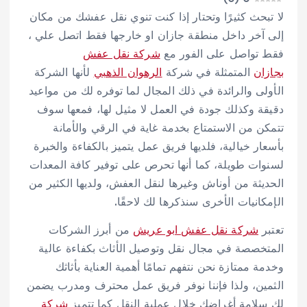
لا تبحث كثيرًا وتحتار إذا كنت تنوي نقل عفشك من مكان
إلى آخر داخل منطقة جازان او خارجها فقط اتصل علي ،
فقط تواصل على الفور مع
شركة نقل عفش
بجازان
المتمثلة في شركة
الرهوان الذهبي
لأنها الشركة
الأولى والرائدة في ذلك المجال لما توفره لك من مواعيد
دقيقة وكذلك جودة في العمل لا مثيل لها، فمعها سوف
تتمكن من الاستمتاع بخدمة غاية في الرقي والأمانة
بأسعار خيالية، فلديها فريق عمل يتميز بالكفاءة والخبرة
لسنوات طويلة، كما أنها تحرص على توفير كافة المعدات
الحديثة من أوناش وغيرها لنقل العفش، ولديها الكثير من
الإمكانيات الأخرى سنذكرها لك لاحقًا.
تعتبر
شركة نقل عفش ابو عريش
من أبرز الشركات
المتخصصة في مجال نقل وتوصيل الأثاث بكفاءة عالية
وخدمة ممتازة نحن نتفهم تمامًا أهمية العناية بأثاثك
الثمين، ولذا فإننا نوفر فريق عمل محترف ومدرب يضمن
لك سلامة أغراضك خلال عملية النقل كما تتميز
شركة