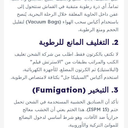
تماماً. أي ذرة رطوبة متبقية في القماش ستتحول إلى
عفن داخل الحاوية المغلقة خلال الرحلة البحرية. يُنصح
باستخدام أكياس سحب الهواء (Vacuum Bags) لتقليل
الحجم ومنع الرطوبة.
2. التغليف المانع للرطوبة
لا تكتفِ بالكرتون فقط. اطلب من شركة الشحن تغليف
الكنب والمراتب بطبقات من “الاسترتش فيلم”
(البلاستيك) ثم الكرتون المضلع. للأجهزة الكهربائية،
استخدم أكياس “السيليكا جل” بكثافة لامتصاص الرطوبة.
3. التبخير (Fumigation)
تأكد أن الصناديق الخشبية المستخدمة في الشحن تحمل
ختم (ISPM 15). هذا الختم يعني أن الخشب معالج
حرارياً ضد الآفات، وهو شرط أساسي لدخول البضائع
للموانئ التركية والأوروبية.