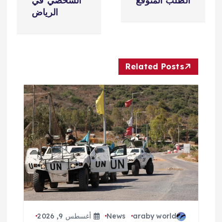
ح
الطلب المتوقع
الشخصي في
الرياض
ا
ل
Related Posts
م
ق
ا
ل
ا
ت
araby world
News
أغسطس 9, 2026