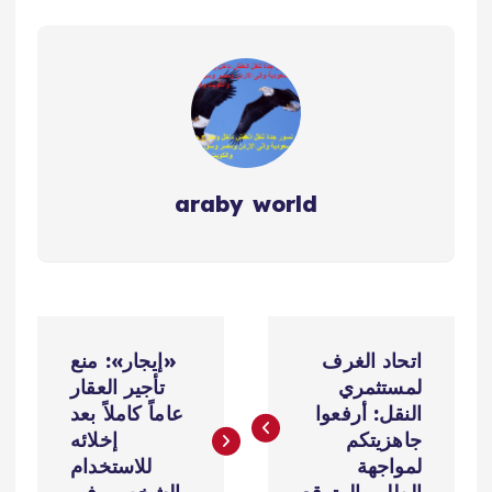
araby world
ت
اتحاد الغرف
«إيجار»: منع
ص
لمستثمري
تأجير العقار
النقل: أرفعوا
عاماً كاملاً بعد
فّ
جاهزيتكم
إخلائه
لمواجهة
للاستخدام