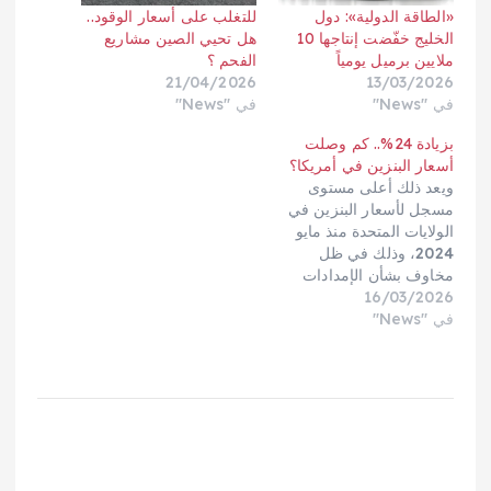
«الطاقة الدولية»: دول
للتغلب على أسعار الوقود..
الخليج خفّضت إنتاجها 10
هل تحيي الصين مشاريع
ملايين برميل يومياً
الفحم ؟
21/04/2026
13/03/2026
في "News"
في "News"
بزيادة 24%.. كم وصلت
أسعار البنزين في أمريكا؟
ويعد ذلك أعلى مستوى
مسجل لأسعار البنزين في
الولايات المتحدة منذ مايو
2024، وذلك في ظل
مخاوف بشأن الإمدادات
16/03/2026
نتيجة الحرب بين إسرائيل
في "News"
والولايات المتحدة من جهة
وإيران من جهة أخرى، وهو
معدل قريب من الزيادة
التي شهدتها أسعار الوقود
قبل 4 سنوات عندما غزت
روسيا أوكرانيا، ما يعكس
سرعة…