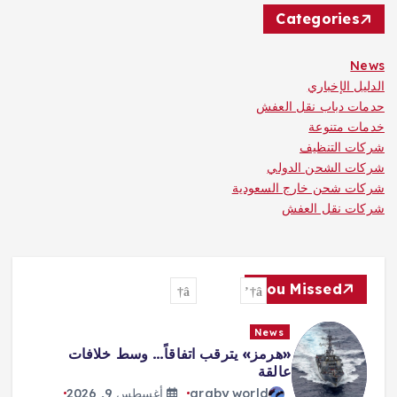
Categories
News
الدليل الإخباري
حدمات دباب نقل العفش
خدمات متنوعة
شركات التنظيف
شركات الشحن الدولي
شركات شحن خارج السعودية
شركات نقل العفش
You Missed
News
«هرمز» يترقب اتفاقاً… وسط خلافات
عالقة
araby world
أغسطس 9, 2026