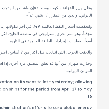
وقال وزير الخزانة سكوت بيسنت: «إن واشنطن لن تجدد الإ
الإيراني، والذي من المقرر أن ينتهي غداً».
مؤقتاً، وهو ممر بحري إستراتيجي في منطقة الخليج. لكن 
أسوأ اضطراب لإمدادات الطاقة العالمية في التاريخ.
وألحقت الحرب، التي اندلعت قبل أكثر من 7 أسابيع، أضراراً بأكثر من 80 منشأة للنفط والغاز في الشرق الأوسط.
وحذرت طهران من أنها قد تغلق المضيق مرة أخرى إذا استم
الموانئ الإيرانية.
ation on its website late yesterday; allowing
 on ships for the period from April 17 to May
16.
dministration’s efforts to curb global energy