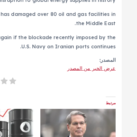
isruption to global energy supplies in history.
has damaged over 80 oil and gas facilities in
the Middle East.
again if the blockade recently imposed by the
U.S. Navy on Iranian ports continues.
المصدر:
عرض الخبر من المصدر
مرتبط