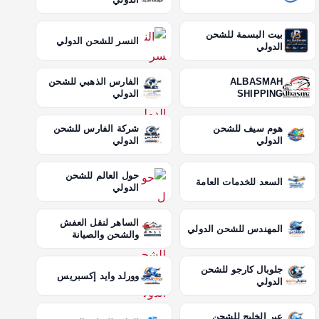
بيت البسمة للشحن
النسر للشحن الدولي
الدولي
ALBASMAH
الفارس الذهبي للشحن
SHIPPING
الدولي
هوم سيف للشحن
شركة الفارس للشحن
الدولي
الدولي
حول العالم للشحن
السعد للخدمات العامة
الدولي
الساهر لنقل العفش
المهندس للشحن الدولي
والشحن والصيانة
جلوبال كارجو للشحن
وورلد وايد إكسبريس
الدولي
عبر الخليج للشحن