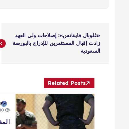
ت
«غلوبال فايننانس»: إصلاحات ولي العهد
ص
زادت إقبال المستثمرين للإدراج بالبورصة
السعودية
فّ
ح
Related Posts
ا
d
ل
10 views
المغ
م