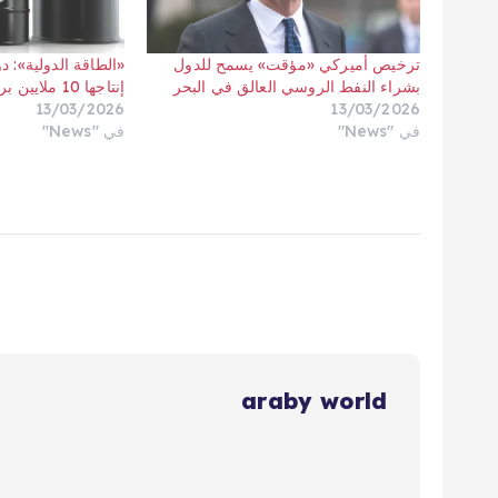
ترخيص أميركي «مؤقت» يسمح للدول
«الطاقة الدولية»: 
بشراء النفط الروسي العالق في البحر
إنتاجها 10 ملايين برميل يومياً
13/03/2026
13/03/2026
في "News"
في "News"
araby world