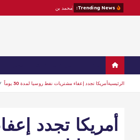
Trending News:
م
ح
م
د
ب
ن
س
ل
م
ا
ن
و
م
ا
ك
Home
Sample Page
اتصال
الرئيسية
أمريكا تجدد إعفاء مشتريات نفط روسيا لمدة 30 يوماً
أمريكا تجدد إعف