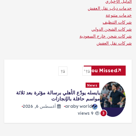
الدليل الإخباري
حدمات دباب نقل العفش
خدمات متنوعة
شركات التنظيف
شركات الشحن الدولي
شركات شحن خارج السعودية
شركات نقل العفش
You Missed
News
يايسله يودّع الأهلي برسالة مؤثرة بعد ثلاثة
مواسم حافلة بالإنجازات
araby world
أغسطس 6, 2026
9 views
3