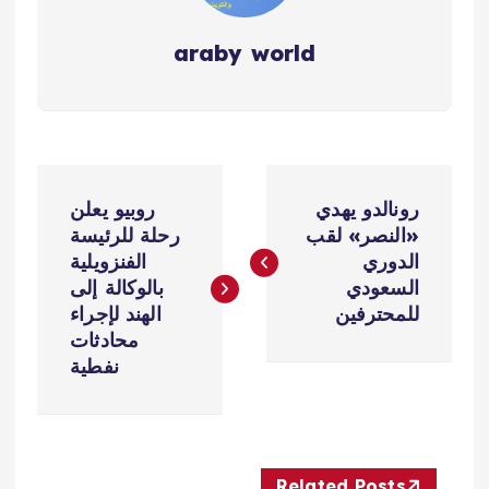
araby world
ت
رونالدو يهدي
روبيو يعلن
ص
«النصر» لقب
رحلة للرئيسة
الدوري
الفنزويلية
فّ
السعودي
بالوكالة إلى
للمحترفين
الهند لإجراء
ح
محادثات
نفطية
ا
ل
Related Posts