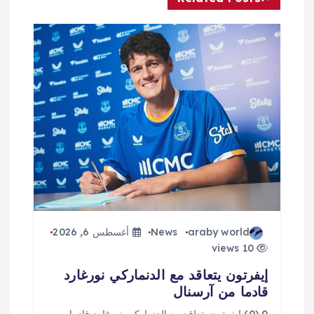
م
ق
ا
ل
ا
ت
araby world
News
أغسطس 6, 2026
10 views
إيفرتون يتعاقد مع الدنماركي نورغارد
قادما من آرسنال