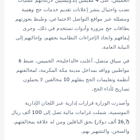
الخميس، على 4 مقيمين إندونيسيين لارتكابهم عمليات
نصب واحتيال بنشر إعلانات تقديم خدمات حج وهمية
ومضللة عبر مواقع التواصل الاجتماعي، وضُبط بحوزتهم
بطاقات حج مزورة وأدوات تستخدم في ذلك، وجرى
إيقافهم واتخاذ الإجراءات النظامية بحقهم، وإحالتهم إلى
النيابة العامة.
في سياق متصل، أعلنت «الداخلية»، الخميس، ضبط 6
مواطنين ووافد بمداخل مدينة مكة المكرمة، لمخالفتهم
أنظمة وتعليمات الحج بنقلهم 10 مخالفين لا يحملون
تصاريح لأداء الحج.
وأصدرت الوزارة قرارات إدارية عبر اللجان الإدارية
الموسمية، شملت غرامات مالية تصل إلى 100 ألف ريال
(26,7 ألف دولار) بحق الناقلين ومن له علاقة بمخالفتهم،
والسجن، والتشهير بهم.