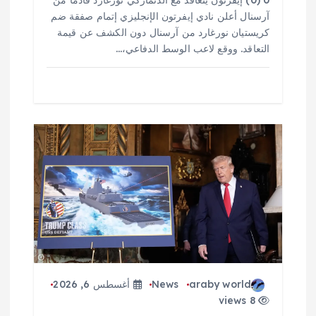
0 (0) إيفرتون يتعاقد مع الدنماركي نورغارد قادما من
آرسنال أعلن نادي إيفرتون الإنجليزي إتمام صفقة ضم
كريستيان نورغارد من آرسنال دون الكشف عن قيمة
التعاقد. ووقع لاعب الوسط الدفاعي،…
araby world
News
أغسطس 6, 2026
8 views