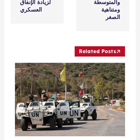
ح
والمتوسطة
لزيادة الإنفاق
ومتناهية
العسكري
ا
الصغر
ل
م
Related Posts
ق
ا
ل
ا
ت