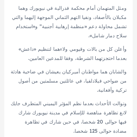
ومثل المتهمان أمام محكمة فدرالية في نيويورك وهما
مكبلان بالأصفاد، ونفيا التهم الثماني الموجهة إليهما والتي
تشمل محاولة دعم «منظمة إرهابية أجنبية” و«استخدام
سلاح دمار شامل».
وأعلن كل من بالات وقيومي ولاءهما لتنظيم «داعش»
بعدما احتجزتهما الشرطة، وفقا للمدعين العامين.
والشابان هما مواطنان أميركيان يعيشان في ضاحية هادئة
من ضواحي فيلادلفيا، في عائلتين مسلمتين من أصول
تركية وأفغانية.
وتوالت الأحداث بعدما نظم المؤثر اليميني المتطرف جايك
لانغ تظاهرة مناهضة للإسلام في مدينة نيويورك شارك
فيها حوالى 20 شخصا، في حين شارك في تظاهرة
مضادة حوالى 125 شخصا.