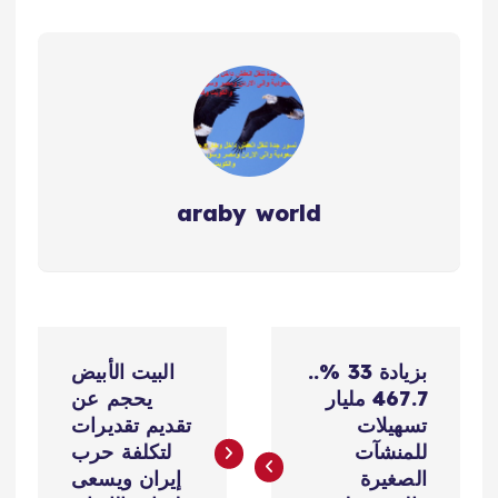
araby world
ت
بزيادة 33 %..
البيت الأبيض
ص
467.7 مليار
يحجم عن
تسهيلات
تقديم تقديرات
فّ
للمنشآت
لتكلفة حرب
الصغيرة
إيران ويسعى