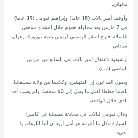
مانهاتن.
وأوقف أمير بالات (18 عاما) وإبراهيم قيومي (19 عاما)
في 7 مارس بعد محاولة هجوم خلال احتجاج مناهض
للإسلام خارج المقر الرسمي لرئيس بلدية نيويورك زهران
ممداني.
أرشيفية لاعتقال أمير بالات في السابع من مارس
الماضي (ا.ب)
ويقول المدعون إن المتهمَين، وكلاهما من ولاية بنسلفانيا،
ناقشا خططا لقتل ما يصل إلى 60 شخصا. ولم يصب أحد
بأذى خلال الواقعة.
وقال قيومي لبالات في محادثة مسجلة في كاميرا
السيارة «كل ما أعرفه هو أنني أريد أن أبدأ الإرهاب يا
أخي».