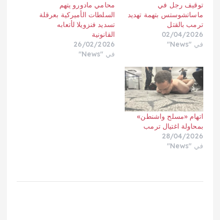
توقيف رجل في
محامي مادورو يتهم
ماساتشوستس بتهمة تهديد
السلطات الأميركية بعرقلة
ترمب بالقتل
تسديد فنزويلا لأتعابه
02/04/2026
القانونية
في "News"
26/02/2026
في "News"
اتهام «مسلح واشنطن»
بمحاولة اغتيال ترمب
28/04/2026
في "News"