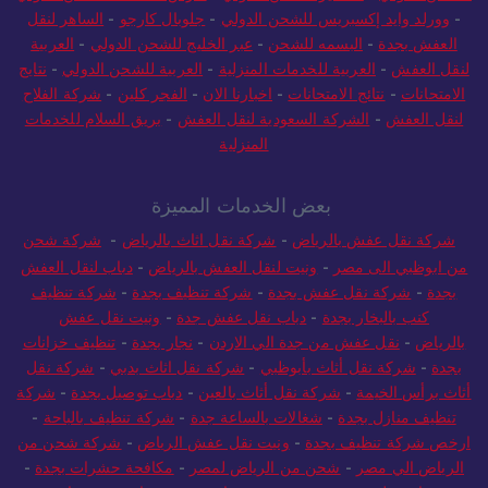
-
وورلد وايد إكسبريس للشحن الدولي
-
جلوبال كارجو
-
الساهر لنقل
العفش بجدة
-
البسمه للشحن
-
عبر الخليج للشحن الدولي
-
العربية
لنقل العفش
-
العربية للخدمات المنزلية
-
العربية للشحن الدولي
-
نتايج
الامتحانات
-
نتائج الامتحانات
-
اخبارنا الان
-
الفجر كلين
-
شركة الفلاح
لنقل العفش
-
الشركة السعودية لنقل العفش
-
بريق السلام للخدمات
المنزلية
بعض الخدمات المميزة
شركة نقل عفش بالرياض
-
شركة نقل اثاث بالرياض
-
شركة شحن
من ابوظبي الى مصر
-
ونيت لنقل العفش بالرياض
-
دباب لنقل العفش
بجدة
-
شركة نقل عفش بجدة
-
شركة تنظيف بجدة
-
شركة تنظيف
كنب بالبخار بجدة
-
دباب نقل عفش جدة
-
ونيت نقل عفش
بالرياض
-
نقل عفش من جدة الي الاردن
-
نجار بجدة
-
تنظيف خزانات
بجدة
-
شركة نقل أثاث بأبوظبي
-
شركة نقل اثاث بدبي
-
شركة نقل
أثاث برأس الخيمة
-
شركة نقل أثاث بالعين
-
دباب توصيل بجدة
-
شركة
تنظيف منازل بجدة
-
شغالات بالساعة جدة
-
شركة تنظيف بالباحة
-
ارخص شركة تنظيف بجدة
-
ونيت نقل عفش الرياض
-
شركة شحن من
الرياض الي مصر
-
شحن من الرياض لمصر
-
مكافحة حشرات بجدة
-