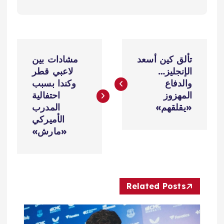
ت
تألق كين أسعد
مشادات بين
ص
الإنجليز…
لاعبي قطر
والدفاع
وكندا بسبب
فّ
المهزوز
احتفالية
«يقلقهم»
المدرب
ح
الأميركي
«مارش»
ا
ل
Related Posts
م
ق