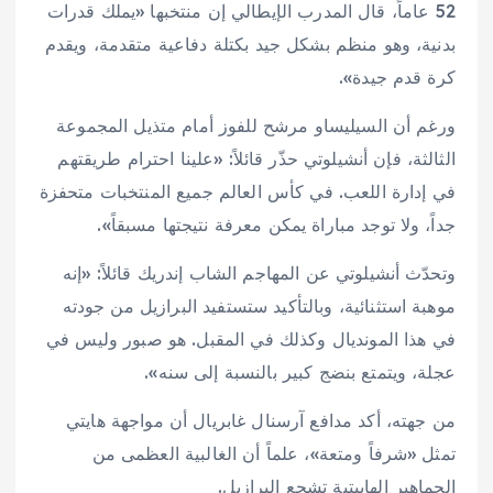
52 عاماً، قال المدرب الإيطالي إن منتخبها «يملك قدرات
بدنية، وهو منظم بشكل جيد بكتلة دفاعية متقدمة، ويقدم
كرة قدم جيدة».
ورغم أن السيليساو مرشح للفوز أمام متذيل المجموعة
الثالثة، فإن أنشيلوتي حذّر قائلاً: «علينا احترام طريقتهم
في إدارة اللعب. في كأس العالم جميع المنتخبات متحفزة
جداً، ولا توجد مباراة يمكن معرفة نتيجتها مسبقاً».
وتحدّث أنشيلوتي عن المهاجم الشاب إندريك قائلاً: «إنه
موهبة استثنائية، وبالتأكيد ستستفيد البرازيل من جودته
في هذا المونديال وكذلك في المقبل. هو صبور وليس في
عجلة، ويتمتع بنضج كبير بالنسبة إلى سنه».
من جهته، أكد مدافع آرسنال غابريال أن مواجهة هايتي
تمثل «شرفاً ومتعة»، علماً أن الغالبية العظمى من
الجماهير الهاييتية تشجع البرازيل.