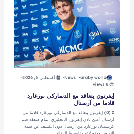
ا
ل
ا
ت
araby world
News
أغسطس 6, 2026
8 views
إيفرتون يتعاقد مع الدنماركي نورغارد
قادما من آرسنال
0 (0) إيفرتون يتعاقد مع الدنماركي نورغارد قادما من
آرسنال أعلن نادي إيفرتون الإنجليزي إتمام صفقة ضم
كريستيان نورغارد من آرسنال دون الكشف عن قيمة
التعاقد. ووقع لاعب الوسط الدفاعي،…