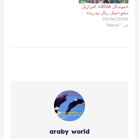
«مونديال 2026»: البرازيل
تنجو «مثل ريال مدريد»
30/06/2026
في "News"
araby world