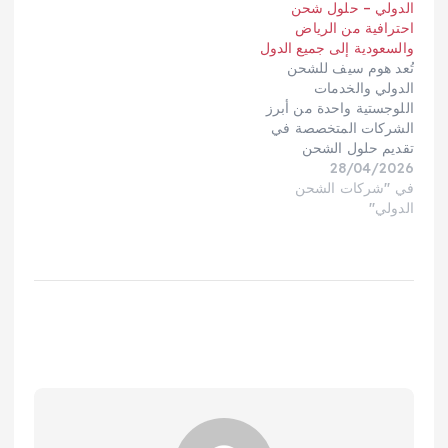
بالاحترافية في التخليص
الدولي – حلول شحن
الجمركي وجودة التغليف.
احترافية من الرياض
دليل أهم شركات…
والسعودية إلى جميع الدول
تُعد هوم سيف للشحن
الدولي والخدمات
اللوجستية واحدة من أبرز
الشركات المتخصصة في
تقديم حلول الشحن
28/04/2026
المتكاملة داخل المملكة
في "شركات الشحن
العربية السعودية وخارجها،
الدولي"
حيث توفر خدمات احترافية
تشمل الشحن البري
والبحري والجوي إلى
مختلف دول العالم. تعتمد
الشركة على خبرة طويلة
في مجال النقل والخدمات
اللوجستية، مع توفير أعلى
معايير الأمان…