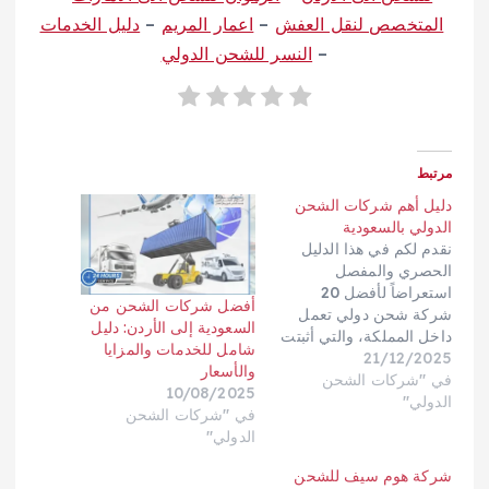
المتخصص لنقل العفش
–
اعمار المريم
–
دليل الخدمات
–
النسر للشحن الدولي
مرتبط
دليل أهم شركات الشحن
الدولي بالسعودية
نقدم لكم في هذا الدليل
الحصري والمفصل
استعراضاً لأفضل 20
أفضل شركات الشحن من
شركة شحن دولي تعمل
السعودية إلى الأردن: دليل
داخل المملكة، والتي أثبتت
شامل للخدمات والمزايا
21/12/2025
كفاءتها في تقديم حلول
والأسعار
في "شركات الشحن
شحن بري، بحري، وجوي،
10/08/2025
الدولي"
مع التركيز بشكل خاص
في "شركات الشحن
على الشركات التي تقدم
الدولي"
خدمات متكاملة من الباب
إلى الباب، وتتميز
شركة هوم سيف للشحن