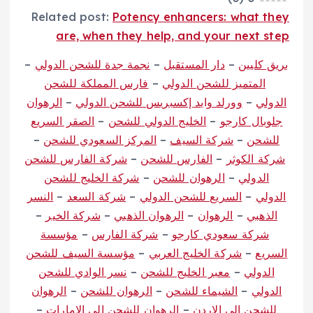
Related post:
Potency enhancers: what they
are, when they help, and your next step
بريق كليين
–
دار المستقبل
–
نجمة جدة للشحن الدولي
–
المتميز للشحن الدولي
–
فارس المملكة للشحن
الدولي
–
وورلد وايد إكسبريس للشحن الدولي
–
الرهوان
جلوبال كارجو
–
الخليج الدولي للشحن
–
الصقر السريع
للشحن
–
شركة السيف
–
المركز السعودي للشحن
–
شركة الكوثر
–
الفارس للشحن
–
شركة الفارس للشحن
الدولي
–
الرهوان للشحن
–
شركة الخليج للشحن
الدولي
–
السريع للشحن الدولي
–
شركة السعد
–
النسر
الذهبي
–
الرهوان
–
الرهوان الذهبي
–
شركة الخير
–
شركة سعودي كارجو
–
شركة الفارس
–
مؤسسة
السريع
–
شركة الخليج العربي
–
مؤسسة السيف للشحن
الدولي
–
معبر الخليج للشحن
–
نسر الوادي للشحن
الدولي
–
الشيماء للشحن
–
الرهوان للشحن
–
الرهوان
للشحن الى الاردن
–
الرهوان للشحن الى الامارات
–