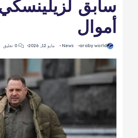
سابق لزيلينسكي
أموال
araby world
News
مايو 12, 2026
0 تعليق