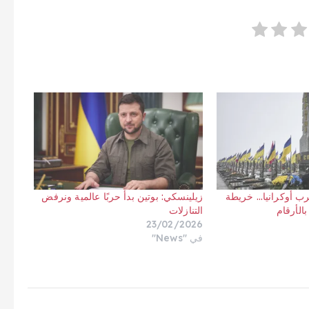
ب أوكرانيا… خريطة
زيلينسكي: بوتين بدأ حربًا عالمية ونرفض
بالأرقام
التنازلات
23/02/2026
في "News"