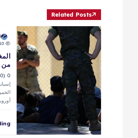
ح
Related Posts
ا
d
ل
10 views
المغ
م
من إ
ق
0
إسباني
ا
الخمي
أوروب
ل
ding
ا