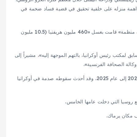
في نوفمبر (تشرين الثاني) عام 2025 بعد مداهمة منزله على خلفية تحقيق في قضية فساد ضخمة في
وقال المكتب الوطني لمكافحة الفساد إنه فكك «مجموعة منظمة» قامت بغسل «460 مليون هريفنيا (10.5 مليون
ق لمكتب رئيس أوكرانيا، بالتهم الموجهة إليه»، مشيراً إلى
كالة الصحافة الفرنسية».
وشغل يرماك منصب كبير مساعدي زيلينسكي من عام 2020 إلى عام 2025، وقد أحدث سقوطه صدمة في أوكرانيا
 روسيا التي دخلت عامها الخامس.
ف مكان يرماك.