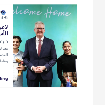
ت
d
8 views
لاعب
الأس
0
بعد ل
وفاطمة پسنديده 
ding