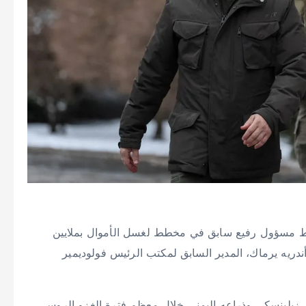
ورط مسؤول رفيع سابق في مخطط لغسل الأموال بملايين
دريه يرماك، المدير السابق لمكتب الرئيس فولوديمير
زيلينسكي وذراعه اليمنى خلال معظم فترة الغزو الروسي،