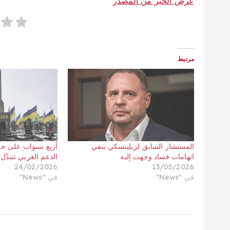
عرض الخبر من المصدر
مرتبط
المستشار السابق لزيلينسكي ينفي
أربع سنوات على حر
اتهامات فساد وجهت إليه
الدعم الغربي تتبدّل 
24/02/2026
13/05/2026
في "News"
في "News"