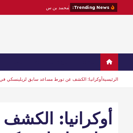
Trending News:
م
ح
م
د
ب
ن
س
ل
م
ا
ن
و
م
ا
ك
Home
Sample Page
اتصال
الرئيسية
أوكرانيا: الكشف عن تورط مساعد سابق لزيلينسكي في
أوكرانيا: الكشف