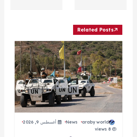
ح
ا
Related Posts
ل
م
ق
ا
ل
ا
ت
araby world
News
أغسطس 9, 2026
8 views