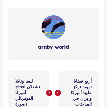
araby world
ت
أربع قضايا
ليسا وتايلا
ص
نووية تركز
تشعلان افتتاح
عليها أميركا
أميركا
فّ
وإيران في
المونديالي
المباحثات
(صور)