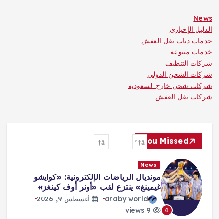
News
الدليل الإخباري
حدمات دباب نقل العفش
خدمات متنوعة
شركات التنظيف
شركات الشحن الدولي
شركات شحن خارج السعودية
شركات نقل العفش
You Missed
News
مونديال الرياضات الإلكترونية: «كوايشو
غيمينغ» ينتزع لقب «أونر أوف كينغز»
araby world
أغسطس 9, 2026
9 views
4