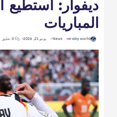
ديفوار: أستطيع 
المباريات
araby world
News
يونيو 21, 2026
0 تعليق