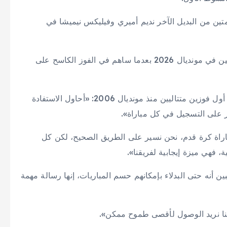
متين من البديل الآخر نديم أميري وفيليكس نيميشا في
ورفع دينيز أونداف رصيده إلى 3 أهداف وتمريرتين حاسمتين في مونديال 2026 بعدما ساهم في الفوز الكاسح على
وصرّح أونداف عبر قناة «زد دي إف»، عقب تحقيق ألمانيا أول فوزين متتاليين منذ مونديال 2006: «أحاول الاستفادة
ر على التسجيل في كل مباراة».
باراة كرة قدم، نحن نسير على الطريق الصحيح، لكن كل
، فهي ميزة إيجابية لفريقنا».
ن أنه حتى البدلاء بإمكانهم حسم المباريات، إنها رسالة مهمة
أننا نريد الوصول لأقصى طموح ممكن».