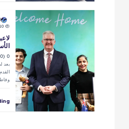
ا
ت
d
10 views
لاعب
الأس
0
بعد ل
وفاطمة پسنديده 
ding