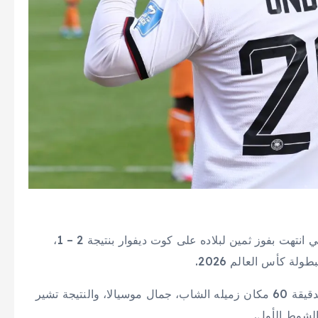
فاز المهاجم الألماني دينيز أونداف بجائزة رجل المباراة التي انتهت بفوز ثمين لبلاده على كوت ديفوار بنتيجة 2 – 1،
ة كأس العالم 2026.
بدأ أونداف اللقاء على مقاعد البدلاء قبل أن يشارك في الدقيقة 60 مكان زميله الشاب، جمال موسيالا، والنتيجة تشير