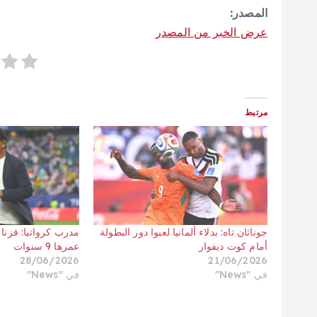
المصدر:
عرض الخبر من المصدر
مرتبط
جوناثان تاه: بدلاء ألمانيا لعبوا دور البطولة
مدرب كرواتيا: فزنا
أمام كوت ديفوار
عمرها 9 سنوات
28/06/2026
21/06/2026
في "News"
في "News"