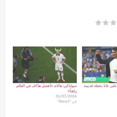
 على غانا بخطة قديمة
سولباكن: هالاند «أفضل هدّاف في العالم
راهناً»
01/07/2026
في "News"