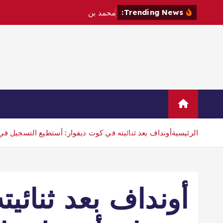
Trending News:
م
ح
م
د
ب
ن
س
ل
م
ا
ن
و
م
ا
ك
Home
Sample Page
اتصال
الرئيسية
أونداف بعد ثنائيته في كوت ديفوار: أستطيع التسجيل في
أونداف بعد ثنائي