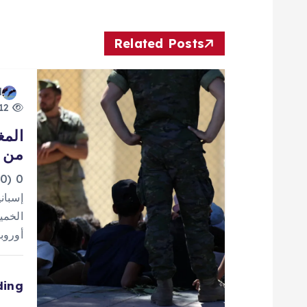
فّ
ح
Related Posts
ا
d
12 views
ل
المغ
من إ
م
0
ق
إسباني
الخمي
ا
أوروب
ل
ding