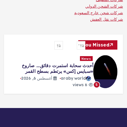
شركات الشحن الدولي
شركات شحن خارج السعودية
شركات نقل العفش
You Missed
News
فرنسا تتهم شبكة روسية بشن حملة
تضليل ضد المرشح الرئاسي أتال
araby world
أغسطس 6, 2026
8 views
6