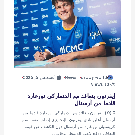
ق
ا
ل
ا
ت
araby world
News
أغسطس 6, 2026
10 views
إيفرتون يتعاقد مع الدنماركي نورغارد
قادما من آرسنال
0 (0) إيفرتون يتعاقد مع الدنماركي نورغارد قادما من
آرسنال أعلن نادي إيفرتون الإنجليزي إتمام صفقة ضم
كريستيان نورغارد من آرسنال دون الكشف عن قيمة
التعاقد. ووقع لاعب الوسط الدفاعي،…