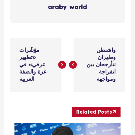
araby world
ت
واشنطن
مؤشّرات
ص
وطهران
«تطهير
تتأرجحان بين
عرقي» في
فّ
انفراجة
غزة والضفة
ومواجهة
الغربية
ح
ا
Related Posts
ل
م