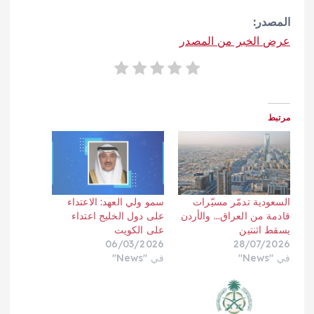
المصدر:
عرض الخبر من المصدر
مرتبط
السعودية تدمّر مسيّرات
سمو ولي العهد: الاعتداء
قادمة من العراق… والأردن
على دول الخليج اعتداء
يسقط اثنتين
على الكويت
06/03/2026
28/07/2026
في "News"
في "News"