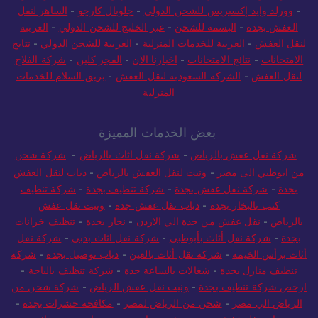
-
وورلد وايد إكسبريس للشحن الدولي
-
جلوبال كارجو
-
الساهر لنقل
العفش بجدة
-
البسمه للشحن
-
عبر الخليج للشحن الدولي
-
العربية
لنقل العفش
-
العربية للخدمات المنزلية
-
العربية للشحن الدولي
-
نتايج
الامتحانات
-
نتائج الامتحانات
-
اخبارنا الان
-
الفجر كلين
-
شركة الفلاح
لنقل العفش
-
الشركة السعودية لنقل العفش
-
بريق السلام للخدمات
المنزلية
بعض الخدمات المميزة
شركة نقل عفش بالرياض
-
شركة نقل اثاث بالرياض
-
شركة شحن
من ابوظبي الى مصر
-
ونيت لنقل العفش بالرياض
-
دباب لنقل العفش
بجدة
-
شركة نقل عفش بجدة
-
شركة تنظيف بجدة
-
شركة تنظيف
كنب بالبخار بجدة
-
دباب نقل عفش جدة
-
ونيت نقل عفش
بالرياض
-
نقل عفش من جدة الي الاردن
-
نجار بجدة
-
تنظيف خزانات
بجدة
-
شركة نقل أثاث بأبوظبي
-
شركة نقل اثاث بدبي
-
شركة نقل
أثاث برأس الخيمة
-
شركة نقل أثاث بالعين
-
دباب توصيل بجدة
-
شركة
تنظيف منازل بجدة
-
شغالات بالساعة جدة
-
شركة تنظيف بالباحة
-
ارخص شركة تنظيف بجدة
-
ونيت نقل عفش الرياض
-
شركة شحن من
الرياض الي مصر
-
شحن من الرياض لمصر
-
مكافحة حشرات بجدة
-