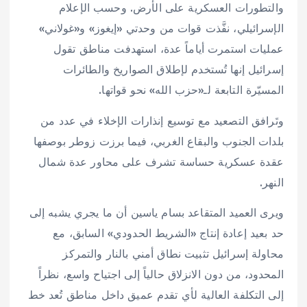
والتطورات العسكرية على الأرض. وحسب الإعلام
الإسرائيلي، نفَّذت قوات من وحدتي «إيغوز» و«غولاني»
عمليات استمرت أياماً عدة، استهدفت مناطق تقول
إسرائيل إنها تُستخدم لإطلاق الصواريخ والطائرات
المسيّرة التابعة لـ«حزب الله» نحو قواتها.
وتَرافق التصعيد مع توسيع إنذارات الإخلاء في عدد من
بلدات الجنوب والبقاع الغربي، فيما برزت زوطر بوصفها
عقدة عسكرية حساسة تشرف على محاور عدة شمال
النهر.
ويرى العميد المتقاعد بسام ياسين أن ما يجري يشبه إلى
حد بعيد إعادة إنتاج «الشريط الحدودي» السابق، مع
محاولة إسرائيل تثبيت نطاق أمني بالنار والتمركز
المحدود، من دون الانزلاق حالياً إلى اجتياح واسع، نظراً
إلى التكلفة العالية لأي تقدم عميق داخل مناطق تُعد خط