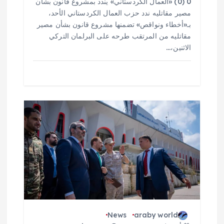
0 (0) «العمال الكردستاني» يندد بمشروع قانون بشأن
مصير مقاتليه ندد حزب العمال الكردستاني الأحد،
بـ«أخطاء ونواقص» تضمنها مشروع قانون بشأن مصير
مقاتليه من المرتقب طرحه على البرلمان التركي
الاثنين،…
News
araby world