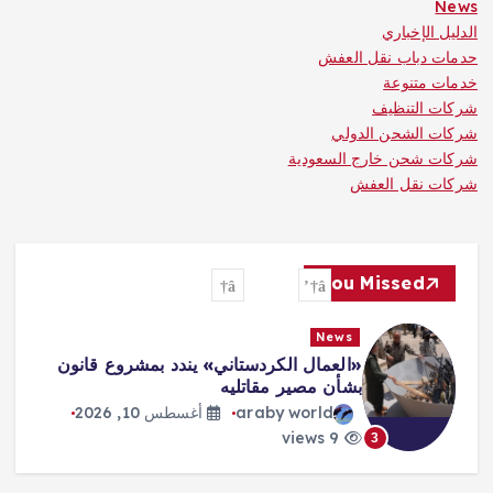
News
الدليل الإخباري
حدمات دباب نقل العفش
خدمات متنوعة
شركات التنظيف
شركات الشحن الدولي
شركات شحن خارج السعودية
شركات نقل العفش
You Missed
News
روسيا تسيطر على بلدتين جديدتين في
شرق أوكرانيا
araby world
أغسطس 10, 2026
9 views
4