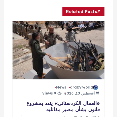
ل
Related Posts
م
ق
ا
ل
ا
ت
News
araby world
أغسطس 10, 2026
9 views
«العمال الكردستاني» يندد بمشروع
قانون بشأن مصير مقاتليه