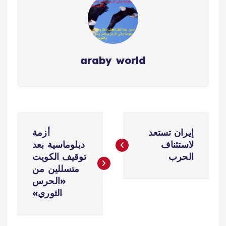
araby world
ت
إيران تستعد
أزمة
ص
لاستئناف
دبلوماسية بعد
الحرب
توقيف الكويت
فّ
متسللين من
«الحرس
ح
الثوري»
ا