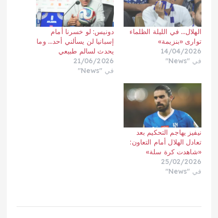
الهلال… في الليلة الظلماء
دونيس: لو خسرنا أمام
توارى «بنزيمة»
إسبانيا لن يسألني أحد… وما
14/04/2026
يحدث لسالم طبيعي
في "News"
21/06/2026
في "News"
نيفيز يهاجم التحكيم بعد
تعادل الهلال أمام التعاون:
«شاهدت كرة سلة»
25/02/2026
في "News"