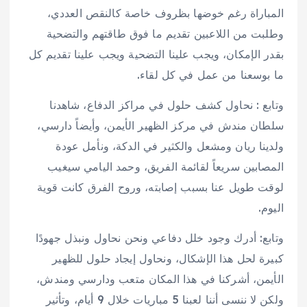
المباراة رغم خوضها بظروف خاصة كالنقص العددي،
وطلبت من اللاعبين تقديم ما فوق طاقتهم والتضحية
بقدر الإمكان، ويجب علينا التضحية ويجب علينا تقديم كل
ما بوسعنا من عمل في كل لقاء.
وتابع : نحاول كشف حلول في مراكز الدفاع، شاهدنا
سلطان مندش في مركز الظهير الأيمن، وأيضاً دارسي،
ولدينا ريان ومشعل والكثير في الدكة، ونأمل عودة
المصابين سريعاً لقائمة الفريق، وحمد اليامي سيغيب
لوقت طويل عنا بسبب إصابته، وروح الفرق كانت قوية
اليوم.
وتابع: أدرك وجود خلل دفاعي ونحن نحاول ونبذل جهودًا
كبيرة لحل هذا الإشكال، ونحاول إيجاد حلول للظهير
الأيمن، أشركنا في هذا المكان متعب ودارسي ومندش،
ولكن لا ننسى أننا لعبنا 5 مباريات خلال 9 أيام، وتأثير