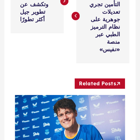
فّ
التأمين تجري
وتكشف عن
تعديلات
تطوير جيل
ح
جوهرية على
أكثر تطورًا
نظام الترميز
ا
الطبي عبر
منصة
ل
«نفيس»
م
ق
Related Posts
ا
ل
ا