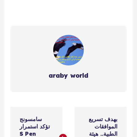
araby world
ت
بهدف تسريع
سامسونج
ص
الموافقات
تؤكد استمرار
الطبية.. هيئة
S Pen