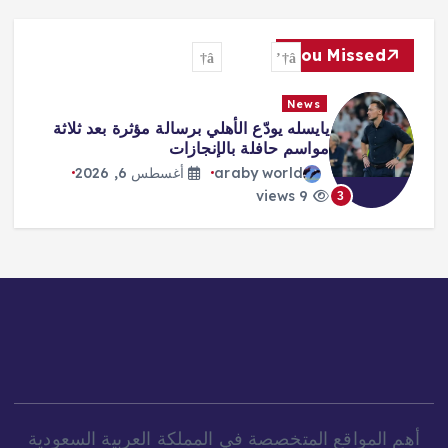
You Missed
News
«صفقة القرن» و«الملك المصري»…
هكذا احتفت الصحافة التركية بانتقال
محمد صلاح
araby world
أغسطس 6, 2026
8 views
4