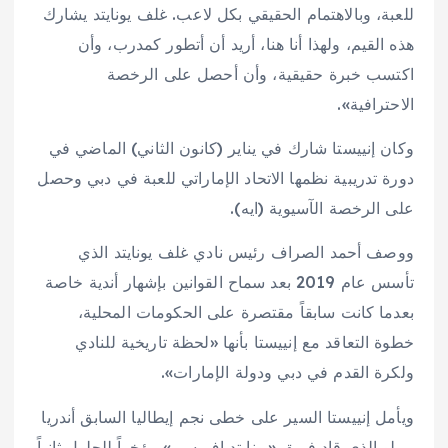
للعبة، وبالاهتمام الحقيقي بكل لاعب. غلف يونايتد يشارك
هذه القيم، ولهذا أنا هنا، أريد أن أتطور كمدرب، وأن
اكتسب خبرة حقيقية، وأن أحصل على الرخصة
الاحترافية».
وكان إنييستا شارك في يناير (كانون الثاني) الماضي في
دورة تدريبية نظمها الاتحاد الإماراتي للعبة في دبي وحصل
على الرخصة الآسيوية (ايه).
ووصف أحمد الصراف رئيس نادي غلف يونايتد الذي
تأسس عام 2019 بعد سماح القوانين بإشهار أندية خاصة
بعدما كانت سابقاً مقتصرة على الحكومات المحلية،
خطوة التعاقد مع إنييستا بأنها «لحظة تاريخية للنادي
ولكرة القدم في دبي ودولة الإمارات».
ويأمل إنييستا السير على خطى نجم إيطاليا السابق أندريا
بيرلو الذي قاد فريق «يونايتد إف سي» مؤخراً للحلول ثانياً