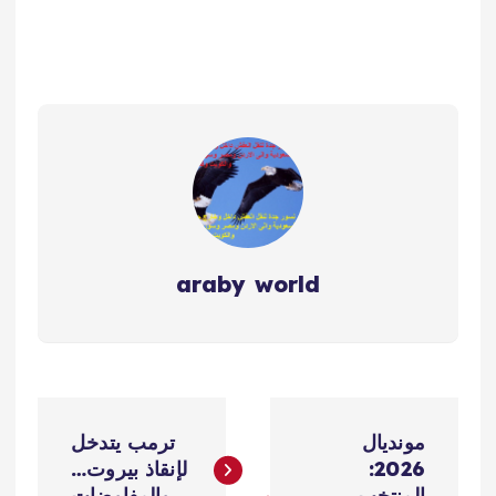
araby world
ت
مونديال
ترمب يتدخل
ص
2026:
لإنقاذ بيروت…
المنتخب
والمفاوضات