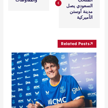
فّ
السعودي يصل
مدينة أوستن
ح
الأميركية
ا
ل
Related Posts
م
ق
ا
ل
ا