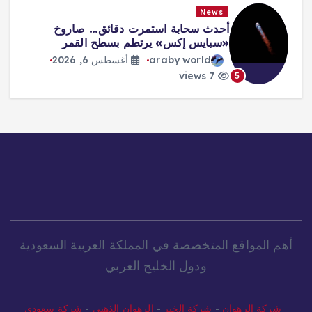
News
أحدث سحابة استمرت دقائق… صاروخ
«سبايس إكس» يرتطم بسطح القمر
araby world
أغسطس 6, 2026
7 views
5
أهم المواقع المتخصصة في المملكة العربية السعودية
ودول الخليج العربي
شركة الرهوان
-
شركة الخير
-
الرهوان الذهبي
-
شركة سعودي