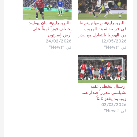
«البريمرليغ»: توتنهام يفرط
«البريمرليغ»: مان يونايتد
في فرصة ثمينة للهروب
يخطف فوزاً ثميناً على
من الهبوط بالتعادل مع ليدز
أرض إيفرتون
24/02/2026
12/05/2026
في "News"
في "News"
آرسنال يتخطى عقبة
تشيلسي معززاً صدارته…
ويونايتد يقفز ثالثاً
02/03/2026
في "News"