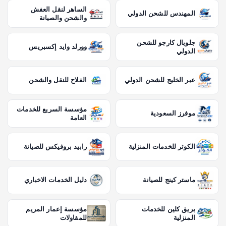
الساهر لنقل العفش
المهندس للشحن الدولي
والشحن والصيانة
جلوبال كارجو للشحن
وورلد وايد إكسبريس
الدولي
عبر الخليج للشحن الدولي
الفلاح للنقل والشحن
مؤسسة السريع للخدمات
موفرز السعودية
العامة
الكوثر للخدمات المنزلية
رابيد بروفيكس للصيانة
ماستر كينج للصيانة
دليل الخدمات الاخباري
بريق كلين للخدمات
مؤسسة إعمار المريم
المنزلية
للمقاولات