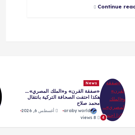
Continue rea
News
«صفقة القرن» و«الملك المصري»…
هكذا احتفت الصحافة التركية بانتقال
محمد صلاح
araby world
أغسطس 6, 2026
8 views
4