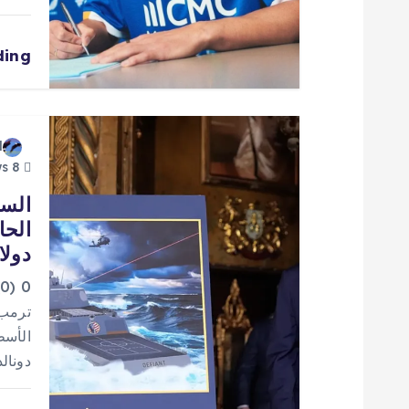
ا
ل
ding
ا
ت
d
8 views
السف
دولا
0
دونالد تر