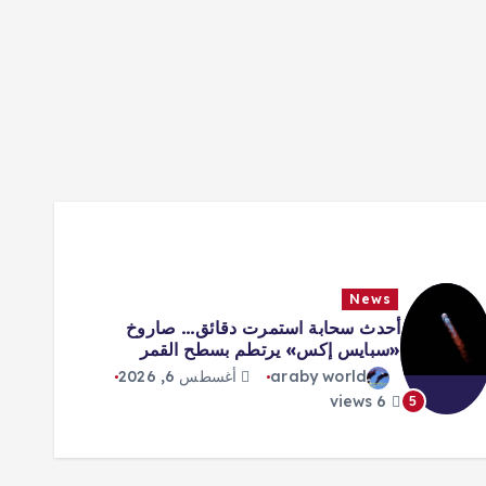
News
أحدث سحابة استمرت دقائق… صاروخ
«سبايس إكس» يرتطم بسطح القمر
araby world
أغسطس 6, 2026
6 views
5