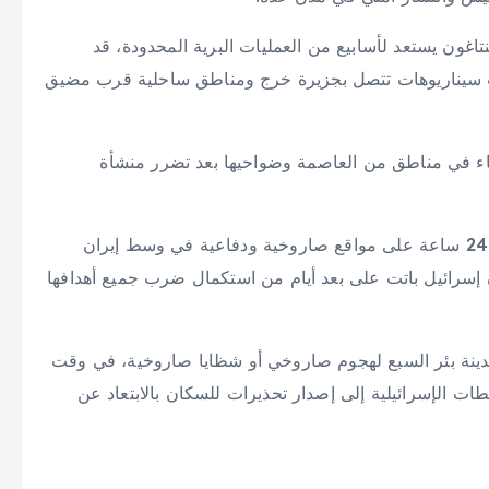
ون يستعد لأسابيع من العمليات البرية المحدودة، قد
 سيناريوهات تتصل بجزيرة خرج ومناطق ساحلية قرب مضيق
 في مناطق من العاصمة وضواحيها بعد تضرر منشأة
وأعلن الجيش الإسرائيلي تنفيذ أكثر من 140 ضربة خلال 24 ساعة على مواقع صاروخية ودفاعية في وسط إيران
 إسرائيل باتت على بعد أيام من استكمال ضرب جميع أهدافها
ة بئر السبع لهجوم ‌صاروخي أو شظايا صاروخية، ‌في وقت
 الإسرائيلية إلى إصدار تحذيرات للسكان ‌بالابتعاد عن