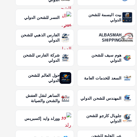
بيت البسمة للشحن
النسر للشحن الدولي
الدولي
ALBASMAH
الفارس الذهبي للشحن
SHIPPING
الدولي
هوم سيف للشحن
شركة الفارس للشحن
الدولي
الدولي
حول العالم للشحن
السعد للخدمات العامة
الدولي
الساهر لنقل العفش
المهندس للشحن الدولي
والشحن والصيانة
جلوبال كارجو للشحن
وورلد وايد إكسبريس
الدولي
عبر الخليج للشحن