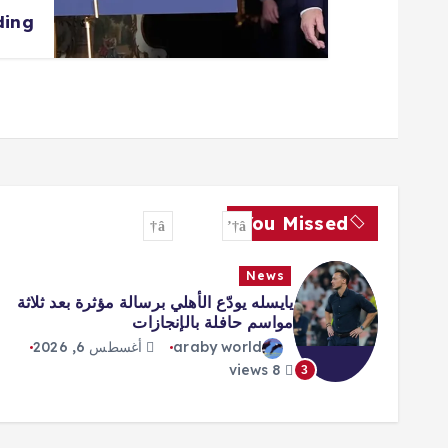
ding
You Missed
News
يايسله يودّع الأهلي برسالة مؤثرة بعد ثلاثة
مواسم حافلة بالإنجازات
araby world
أغسطس 6, 2026
8 views
3