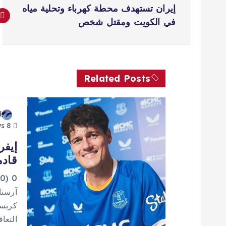
ت
إيران تستهدف محطة كهرباء وتحلية مياه
ص
في الكويت ومقتل شخص
فّ
ح
Related Posts
ا
d
8 views
ل
إيفر
قادم
م
0
ق
آرسنا
كريست
التعا