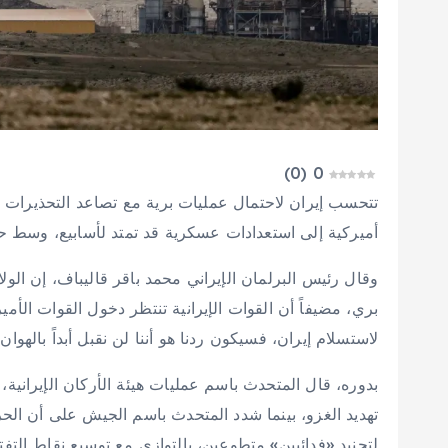
)
0
(
0
تتحسب إيران لاحتمال عمليات برية مع تصاعد التحذيرات
أميركية إلى استعدادات عسكرية قد تمتد لأسابيع، وسط 
وقال رئيس البرلمان الإيراني محمد باقر قاليباف، إن الو
بري، مضيفاً أن القوات الإيرانية تنتظر دخول القوات الأم
لاستسلام إيران، فسيكون ردنا هو أننا لن نقبل ‌أبداً بالهوان»
بدوره، قال المتحدث باسم عمليات هيئة الأركان الإيرانية، 
تهديد الغزو، بينما شدد المتحدث باسم الجيش على أن الحر
لتجنيد «فدائيين» متطوعين، بالتوازي مع توسيع نقاط الت