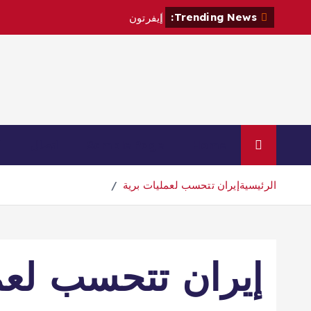
Trending News:
إ
ي
ف
ر
ت
و
ن
ي
ت
ع
ا
ق
د
م
ع
Home
Sample Page
اتصال
ا
الرئيسية
إيران تتحسب لعمليات برية
إيران تتحسب لعم