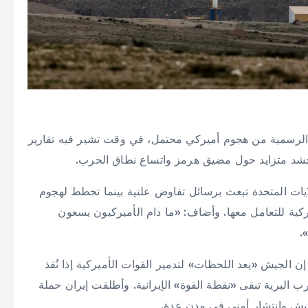
 الرسمية من هجوم أميركي محتمل، في وقت تشير فيه تقارير
حشد متزايد حول مضيق هرمز واتساع نطاق الحرب.
لايات المتحدة تبعث برسائل تفاوض علنية بينما تخطط لهجوم
يركية للتعامل معها. وأضاف: «ما دام الأميركيون يسعون
.
إن الجيش «يعد اللحظات» لتدمير القوات الأميركية إذا نُفذ
ب البرية تبقى «نقطة القوة» الإيرانية. وأطلقت إيران حملة
فتيش وانتشار أمني في مدن عدة.