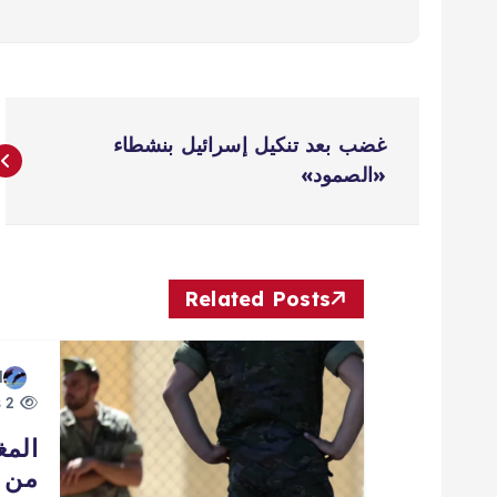
ت
غضب بعد تنكيل إسرائيل بنشطاء
ص
«الصمود»
فّ
ح
Related Posts
ا
d
2 views
ل
المغ
من إ