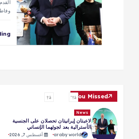
وفاطمة پسنديده 
ding
You Missed
News
لاعبتان إيرانيتان تحصلان على الجنسية
الأسترالية بعد لجوئهما الإنساني
araby world
أغسطس 7, 2026