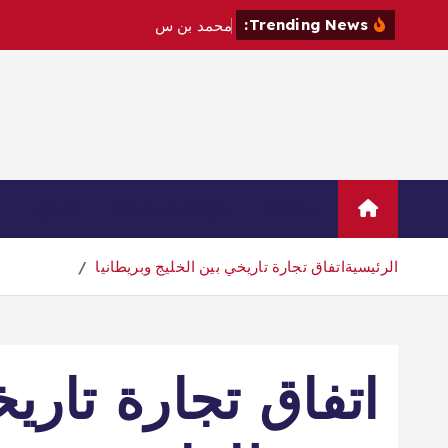
Trending News:
م
ح
م
د
ب
ن
س
ل
م
ا
ن
و
م
ا
ك
Home
Sample Page
اتصال
الرئيسية
اتفاق تجارة تاريخي بين الخليج وبريطانيا
اتفاق تجارة تاري