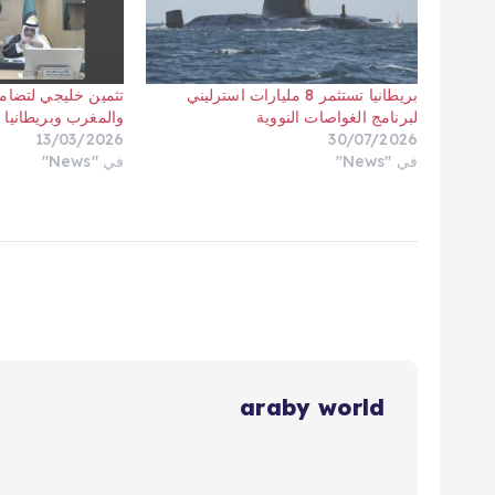
بريطانيا تستثمر 8 مليارات استرليني
تثمين خليجي لتضام
لبرنامج الغواصات النووية
والمغرب وبريطانيا 
13/03/2026
30/07/2026
في "News"
في "News"
araby world