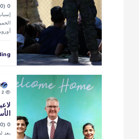
م
0
ق
إسباني
الخمي
ا
أوروب
ل
ding
ا
ت
d
2 views
لاعب
الأس
0
بعد ل