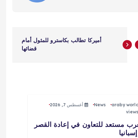
أميركا تطالب بكاسترو للمثول أمام
قضائها
araby worl
News
أغسطس 7, 2026
رب مستعد للتعاون في إعادة القصر
سبانيا