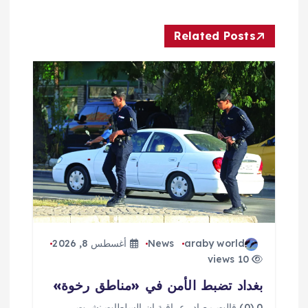
ا
ل
Related Posts
م
ق
ا
ل
ا
ت
araby world
News
أغسطس 8, 2026
10 views
بغداد تضبط الأمن في «مناطق رخوة»
0 (0) قالت مصادر عراقية إن السلطات نشرت