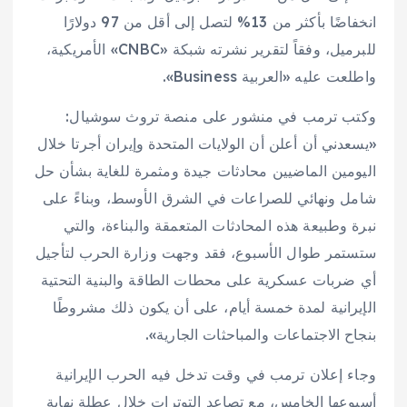
انخفاضًا بأكثر من 13% لتصل إلى أقل من 97 دولارًا
للبرميل، وفقاً لتقرير نشرته شبكة «CNBC» الأمريكية،
واطلعت عليه «العربية Business».
وكتب ترمب في منشور على منصة تروث سوشيال:
«يسعدني أن أعلن أن الولايات المتحدة وإيران أجرتا خلال
اليومين الماضيين محادثات جيدة ومثمرة للغاية بشأن حل
شامل ونهائي للصراعات في الشرق الأوسط، وبناءً على
نبرة وطبيعة هذه المحادثات المتعمقة والبناءة، والتي
ستستمر طوال الأسبوع، فقد وجهت وزارة الحرب لتأجيل
أي ضربات عسكرية على محطات الطاقة والبنية التحتية
الإيرانية لمدة خمسة أيام، على أن يكون ذلك مشروطًا
بنجاح الاجتماعات والمباحثات الجارية».
وجاء إعلان ترمب في وقت تدخل فيه الحرب الإيرانية
أسبوعها الخامس، مع تصاعد التوترات خلال عطلة نهاية