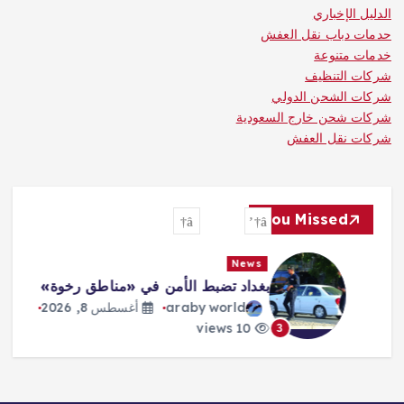
الدليل الإخباري
حدمات دباب نقل العفش
خدمات متنوعة
شركات التنظيف
شركات الشحن الدولي
شركات شحن خارج السعودية
شركات نقل العفش
You Missed
News
بغداد تضبط الأمن في «مناطق رخوة»
araby world
أغسطس 8, 2026
10 views
3