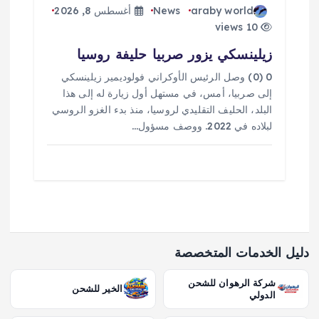
araby world
News
أغسطس 8, 2026
10 views
زيلينسكي يزور صربيا حليفة روسيا
0 (0) وصل الرئيس الأوكراني فولوديمير زيلينسكي
إلى صربيا، أمس، في مستهل أول زيارة له إلى هذا
البلد، الحليف التقليدي لروسيا، منذ بدء الغزو الروسي
لبلاده في 2022. ووصف مسؤول…
دليل الخدمات المتخصصة
شركة الرهوان للشحن
الخير للشحن
الدولي