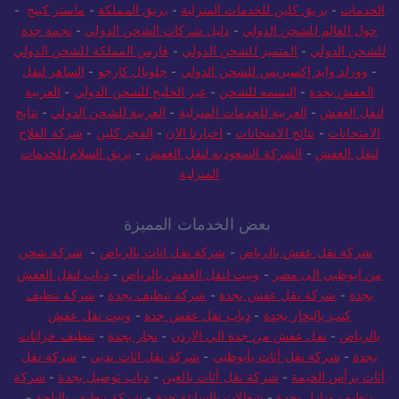
الخدمات
-
بريق كلين للخدمات المنزلية
-
بريق المملكة
-
ماستر كينج
-
حول العالم للشحن الدولي
-
دليل شركات الشحن الدولي
-
نجمة جدة
للشحن الدولي
-
المتميز للشحن الدولي
-
فارس المملكة للشحن الدولي
-
وورلد وايد إكسبريس للشحن الدولي
-
جلوبال كارجو
-
الساهر لنقل
العفش بجدة
-
البسمه للشحن
-
عبر الخليج للشحن الدولي
-
العربية
لنقل العفش
-
العربية للخدمات المنزلية
-
العربية للشحن الدولي
-
نتايج
الامتحانات
-
نتائج الامتحانات
-
اخبارنا الان
-
الفجر كلين
-
شركة الفلاح
لنقل العفش
-
الشركة السعودية لنقل العفش
-
بريق السلام للخدمات
المنزلية
بعض الخدمات المميزة
شركة نقل عفش بالرياض
-
شركة نقل اثاث بالرياض
-
شركة شحن
من ابوظبي الى مصر
-
ونيت لنقل العفش بالرياض
-
دباب لنقل العفش
بجدة
-
شركة نقل عفش بجدة
-
شركة تنظيف بجدة
-
شركة تنظيف
كنب بالبخار بجدة
-
دباب نقل عفش جدة
-
ونيت نقل عفش
بالرياض
-
نقل عفش من جدة الي الاردن
-
نجار بجدة
-
تنظيف خزانات
بجدة
-
شركة نقل أثاث بأبوظبي
-
شركة نقل اثاث بدبي
-
شركة نقل
أثاث برأس الخيمة
-
شركة نقل أثاث بالعين
-
دباب توصيل بجدة
-
شركة
تنظيف منازل بجدة
-
شغالات بالساعة جدة
-
شركة تنظيف بالباحة
-