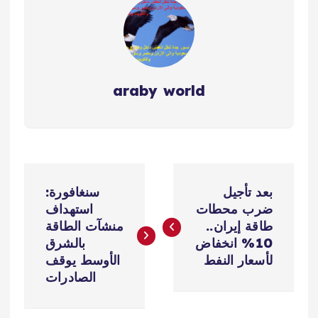
araby world
ت
بعد تأجيل
سنغافورة:
ص
ضرب محطات
استهداف
طاقة إيران..
منشآت الطاقة
فّ
10% انخفاض
بالشرق
لأسعار النفط
الأوسط يوقف
ح
الصادرات