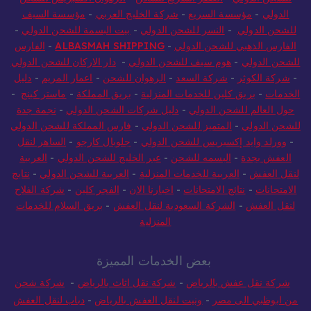
الدولي
-
مؤسسة السريع
-
شركة الخليج العربي
-
مؤسسة السيف
للشحن الدولي
-
النسر للشحن الدولي
-
بيت البسمة للشحن الدولي
-
الفارس الذهبي للشحن الدولي
-
ALBASMAH SHIPPING
-
الفارس
للشحن الدولي
-
هوم سيف للشحن الدولي
-
دار الاركان للشحن الدولي
-
شركة الكوثر
-
شركة السعد
-
الرهوان للشحن
-
اعمار المريم
-
دليل
الخدمات
-
بريق كلين للخدمات المنزلية
-
بريق المملكة
-
ماستر كينج
-
حول العالم للشحن الدولي
-
دليل شركات الشحن الدولي
-
نجمة جدة
للشحن الدولي
-
المتميز للشحن الدولي
-
فارس المملكة للشحن الدولي
-
وورلد وايد إكسبريس للشحن الدولي
-
جلوبال كارجو
-
الساهر لنقل
العفش بجدة
-
البسمه للشحن
-
عبر الخليج للشحن الدولي
-
العربية
لنقل العفش
-
العربية للخدمات المنزلية
-
العربية للشحن الدولي
-
نتايج
الامتحانات
-
نتائج الامتحانات
-
اخبارنا الان
-
الفجر كلين
-
شركة الفلاح
لنقل العفش
-
الشركة السعودية لنقل العفش
-
بريق السلام للخدمات
المنزلية
بعض الخدمات المميزة
شركة نقل عفش بالرياض
-
شركة نقل اثاث بالرياض
-
شركة شحن
من ابوظبي الى مصر
-
ونيت لنقل العفش بالرياض
-
دباب لنقل العفش