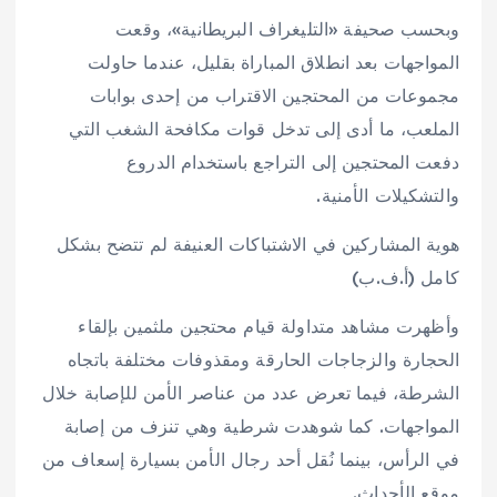
وبحسب صحيفة «التليغراف البريطانية»، وقعت
المواجهات بعد انطلاق المباراة بقليل، عندما حاولت
مجموعات من المحتجين الاقتراب من إحدى بوابات
الملعب، ما أدى إلى تدخل قوات مكافحة الشغب التي
دفعت المحتجين إلى التراجع باستخدام الدروع
والتشكيلات الأمنية.
هوية المشاركين في الاشتباكات العنيفة لم تتضح بشكل
كامل (أ.ف.ب)
وأظهرت مشاهد متداولة قيام محتجين ملثمين بإلقاء
الحجارة والزجاجات الحارقة ومقذوفات مختلفة باتجاه
الشرطة، فيما تعرض عدد من عناصر الأمن للإصابة خلال
المواجهات. كما شوهدت شرطية وهي تنزف من إصابة
في الرأس، بينما نُقل أحد رجال الأمن بسيارة إسعاف من
موقع الأحداث.