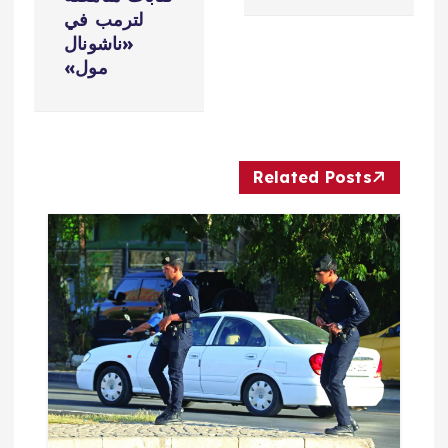
ح
لترمب في
«ناشونال
ا
مول»
ل
م
Related Posts
ق
ا
ل
ا
ت