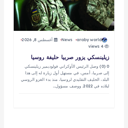
araby world
News
أغسطس 8, 2026
4 views
زيلينسكي يزور صربيا حليفة روسيا
0 (0) وصل الرئيس الأوكراني فولوديمير زيلينسكي
إلى صربيا، أمس، في مستهل أول زيارة له إلى هذا
البلد، الحليف التقليدي لروسيا، منذ بدء الغزو الروسي
لبلاده في 2022. ووصف مسؤول…