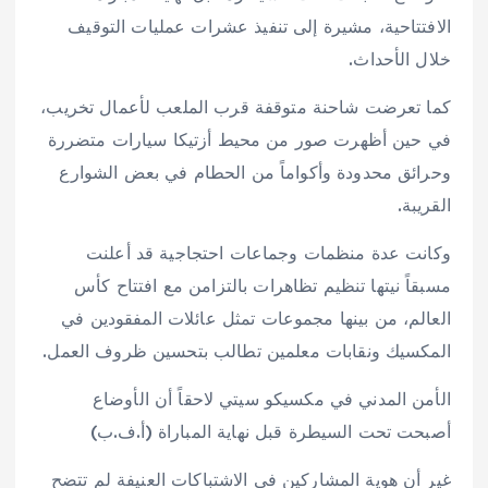
الافتتاحية، مشيرة إلى تنفيذ عشرات عمليات التوقيف
خلال الأحداث.
كما تعرضت شاحنة متوقفة قرب الملعب لأعمال تخريب،
في حين أظهرت صور من محيط أزتيكا سيارات متضررة
وحرائق محدودة وأكواماً من الحطام في بعض الشوارع
القريبة.
وكانت عدة منظمات وجماعات احتجاجية قد أعلنت
مسبقاً نيتها تنظيم تظاهرات بالتزامن مع افتتاح كأس
العالم، من بينها مجموعات تمثل عائلات المفقودين في
المكسيك ونقابات معلمين تطالب بتحسين ظروف العمل.
الأمن المدني في مكسيكو سيتي لاحقاً أن الأوضاع
أصبحت تحت السيطرة قبل نهاية المباراة (أ.ف.ب)
غير أن هوية المشاركين في الاشتباكات العنيفة لم تتضح