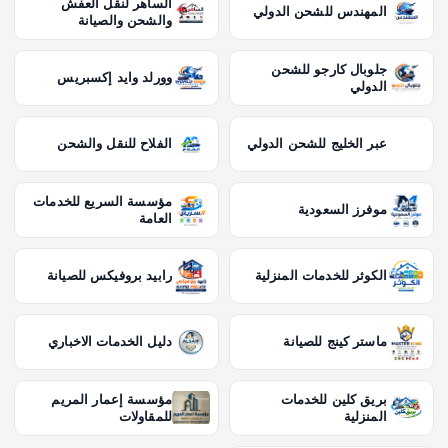
الساهر لنقل العفش
المهندس للشحن الدولي
والشحن والصيانة
جلوبال كارجو للشحن
وورلد وايد إكسبريس
الدولي
عبر الخليج للشحن الدولي
الفلاح للنقل والشحن
مؤسسة السريع للخدمات
موفرز السعودية
العامة
الكوثر للخدمات المنزلية
رابيد بروفيكس للصيانة
ماستر كينج للصيانة
دليل الخدمات الاخباري
بريق كلين للخدمات
مؤسسة إعمار المريم
المنزلية
للمقاولات