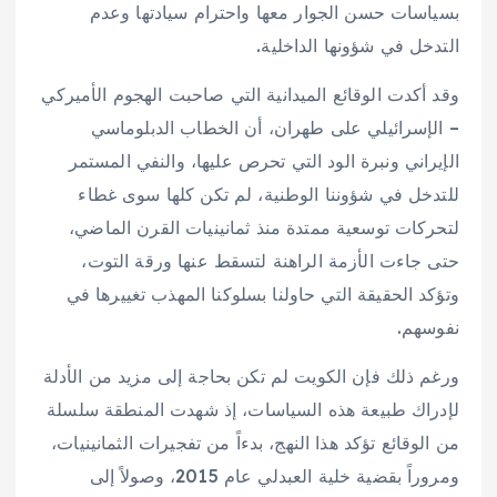
بسياسات حسن الجوار معها واحترام سيادتها وعدم
التدخل في شؤونها الداخلية.
وقد أكدت الوقائع الميدانية التي صاحبت الهجوم الأميركي
– الإسرائيلي على طهران، أن الخطاب الدبلوماسي
الإيراني ونبرة الود التي تحرص عليها، والنفي المستمر
للتدخل في شؤوننا الوطنية، لم تكن كلها سوى غطاء
لتحركات توسعية ممتدة منذ ثمانينيات القرن الماضي،
حتى جاءت الأزمة الراهنة لتسقط عنها ورقة التوت،
وتؤكد الحقيقة التي حاولنا بسلوكنا المهذب تغييرها في
نفوسهم.
ورغم ذلك فإن الكويت لم تكن بحاجة إلى مزيد من الأدلة
لإدراك طبيعة هذه السياسات، إذ شهدت المنطقة سلسلة
من الوقائع تؤكد هذا النهج، بدءاً من تفجيرات الثمانينيات،
ومروراً بقضية خلية العبدلي عام 2015، وصولاً إلى