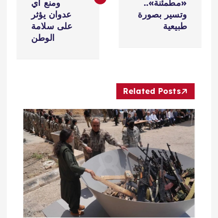
«مطمئنة»..
ومنع أي
ح
وتسير بصورة
عدوان يؤثر
طبيعية
على سلامة
ا
الوطن
ل
م
Related Posts
ق
ا
ل
ا
ت