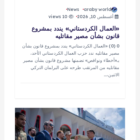
News
araby world
أغسطس 10, 2026
10 views
«العمال الكردستاني» يندد بمشروع
قانون بشأن مصير مقاتليه
0 (0) «العمال الكردستاني» يندد بمشروع قانون بشأن
مصير مقاتليه ندد حزب العمال الكردستاني الأحد،
بـ«أخطاء ونواقص» تضمنها مشروع قانون بشأن مصير
مقاتليه من المرتقب طرحه على البرلمان التركي
الاثنين،…