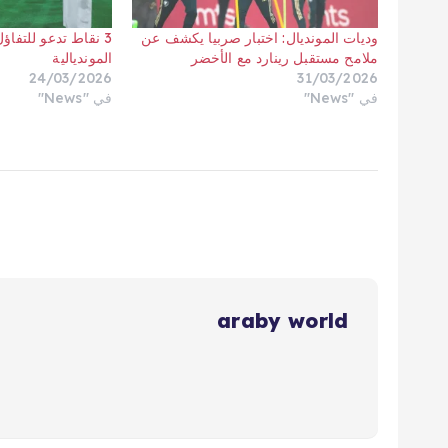
وديات المونديال: اختبار صربيا يكشف عن
3 نقاط تدعو للتفاؤ
ملامح مستقبل رينارد مع الأخضر
المونديالية
24/03/2026
31/03/2026
في "News"
في "News"
araby world