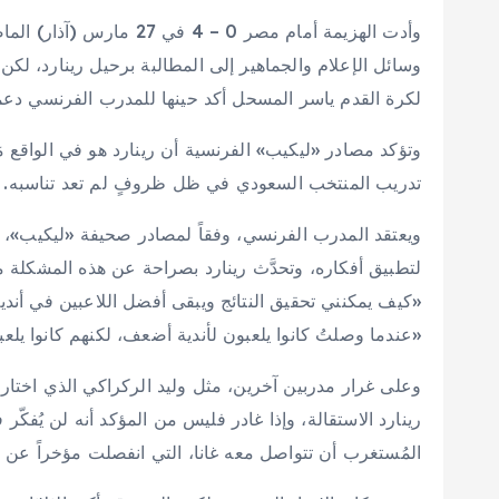
وأدت الهزيمة أمام مصر 0 
وسائل الإعلام والجماهير إلى المطالبة برحيل رينارد، لك
لكرة القدم ياسر المسحل أكد حينها للمدرب الفرنسي دعم
وتؤكد مصادر «ليكيب» الفرنسية أن رينارد هو في الواقع مَ
تدريب المنتخب السعودي في ظل ظروفٍ لم تعد تناسبه.
ويعتقد المدرب الفرنسي، وفقاً لمصادر صحيفة «ليكيب»، أن
لتطبيق أفكاره، وتحدَّث رينارد بصراحة عن هذه المشكلة 
«كيف يمكنني تحقيق النتائج ويبقى أفضل اللاعبين في أندي
«عندما وصلتُ كانوا يلعبون لأندية أضعف، لكنهم كانوا يلعب
وعلى غرار مدربين آخرين، مثل وليد الركراكي الذي اختار
رينارد الاستقالة، وإذا غادر فليس من المؤكد أنه لن يُفكّ
المُستغرب أن تتواصل معه غانا، التي انفصلت مؤخراً عن ا