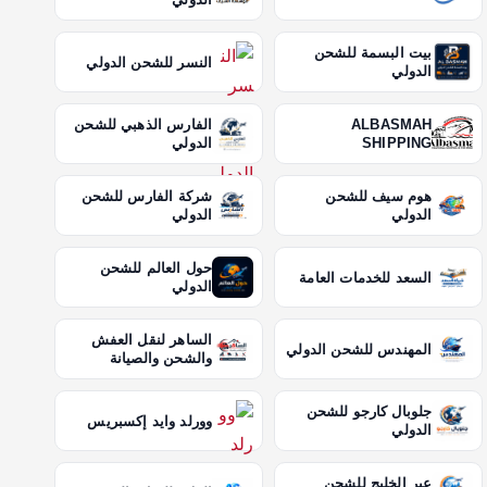
بيت البسمة للشحن
النسر للشحن الدولي
الدولي
ALBASMAH
الفارس الذهبي للشحن
SHIPPING
الدولي
هوم سيف للشحن
شركة الفارس للشحن
الدولي
الدولي
حول العالم للشحن
السعد للخدمات العامة
الدولي
الساهر لنقل العفش
المهندس للشحن الدولي
والشحن والصيانة
جلوبال كارجو للشحن
وورلد وايد إكسبريس
الدولي
عبر الخليج للشحن