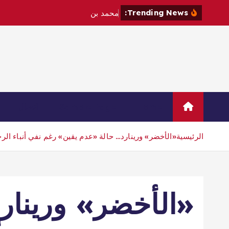
Trending News:
م
ح
م
د
ب
ن
س
ل
م
ا
ن
و
م
ا
ك
Home
Sample Page
اتصال
الرئيسية
«الأخضر» ورينارد… حالة «عدم يقين» رغم نفي أنباء الر
«الأخضر» ورينار