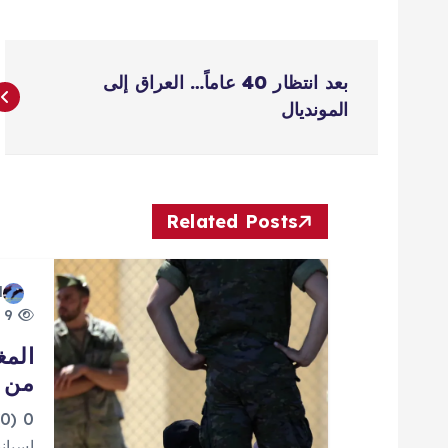
ت
بعد انتظار 40 عاماً… العراق إلى
ص
المونديال
فّ
ح
Related Posts
ا
d
9 views
ل
المغ
من إ
م
0
إسباني