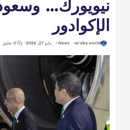
نيويورك… وسعود
الإكوادور
araby world
News
مايو 27, 2026
0 تعليق