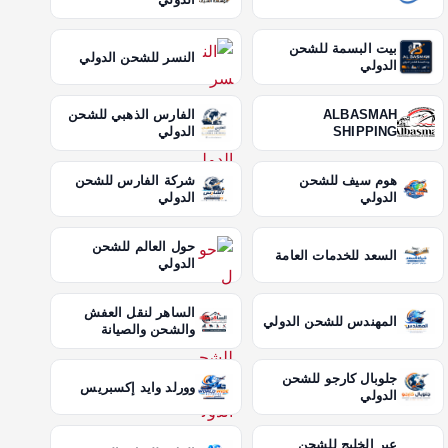
بيت البسمة للشحن
النسر للشحن الدولي
الدولي
ALBASMAH
الفارس الذهبي للشحن
SHIPPING
الدولي
هوم سيف للشحن
شركة الفارس للشحن
الدولي
الدولي
حول العالم للشحن
السعد للخدمات العامة
الدولي
الساهر لنقل العفش
المهندس للشحن الدولي
والشحن والصيانة
جلوبال كارجو للشحن
وورلد وايد إكسبريس
الدولي
عبر الخليج للشحن