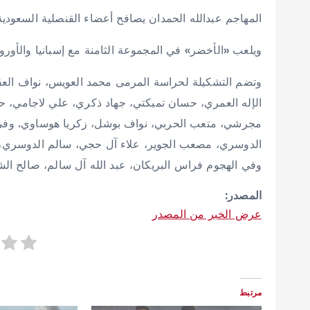
المهاجم عبدالله الحمدان يصافح أعضاء القنصلية السعودي
ويلعب «الأخضر» في المجموعة الثامنة مع إسبانيا والأور
وتضم التشكيلة لحراسة المرمى محمد العويس، نواف العق
الإله العمري، حسان تمبكتي، جهاد ذكري، علي لاجامي، 
مجرشي، متعب الحربي، نواف بوشل، زكريا هوساوي. وفي خ
الدوسري، مصعب الجوير، علاء آل حجي، سالم الدوسري، خ
وفي الهجوم فراس البريكان، عبد الله آل سالم، صالح الشه
المصدر:
عرض الخبر من المصدر
مرتبط