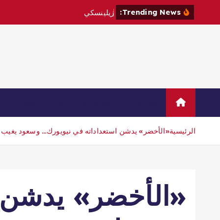
Trending News:
ز
ي
ل
ي
ن
س
ك
ي
ي
ز
و
ر
ص
ر
ب
ي
Home
Sample Page
اتصال
الرئيسية
«الأخضر» يدشن استعداداته في نيويورك… وسعود يغيب ع
«الأخضر» يدشن ا