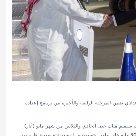
ادي ضمن المرحلة الرابعة والأخيرة من برنامج إعداده
ستقيم هناك حتى الحادي والثلاثين من شهر مايو (أيار)
الحالي، يتخللها مواجهة منتخب الإكوادور ودياً يوم السبت 30 مايو على ملعب «سبورتس إليستريتد» بمدينة هاريسون