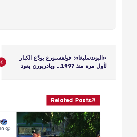
ت
«البوندسليغا»: فولفسبورغ يودّع الكبار
ص
لأول مرة منذ 1997… وبادربورن يعود
فّ
ح
Related Posts
ا
d
10 views