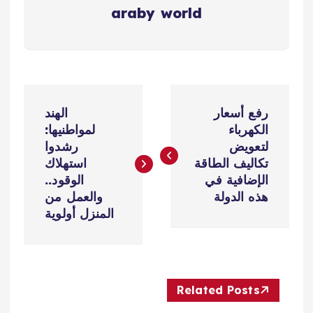
araby world
ت
رفع أسعار
الهند
ص
الكهرباء
لمواطنيها:
لتعويض
رشدوا
فّ
تكاليف الطاقة
استهلاك
الإضافية في
الوقود..
ح
هذه الدولة
والعمل من
المنزل أولوية
ا
ل
Related Posts
م