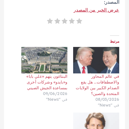
المصدر:
عرض الخبر من المصدر
مرتبط
في عالم المحاور
البنتاغون يتهم «علي بابا»
والاصطفافات… هل يقع
و«بايدو» وشركات أخرى
الصدام الكبير بين الولايات
بمساعدة الجيش الصيني
المتحدة والصين؟
09/06/2026
08/03/2026
في "News"
في "News"