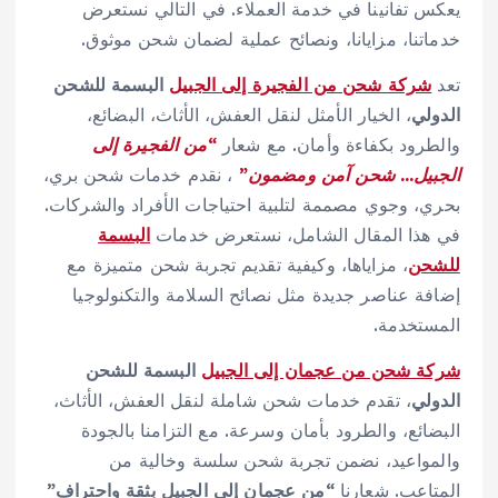
يعكس تفانينا في خدمة العملاء. في التالي نستعرض
خدماتنا، مزايانا، ونصائح عملية لضمان شحن موثوق.
تعد
شركة شحن من الفجيرة إلى الجبيل
البسمة للشحن
الدولي
، الخيار الأمثل لنقل العفش، الأثاث، البضائع،
والطرود بكفاءة وأمان. مع شعار
“من الفجيرة إلى
الجبيل… شحن آمن ومضمون”
، نقدم خدمات شحن بري،
بحري، وجوي مصممة لتلبية احتياجات الأفراد والشركات.
في هذا المقال الشامل، نستعرض خدمات
البسمة
للشحن
، مزاياها، وكيفية تقديم تجربة شحن متميزة مع
إضافة عناصر جديدة مثل نصائح السلامة والتكنولوجيا
المستخدمة.
شركة شحن من عجمان إلى الجبيل
البسمة للشحن
الدولي
، تقدم خدمات شحن شاملة لنقل العفش، الأثاث،
البضائع، والطرود بأمان وسرعة. مع التزامنا بالجودة
والمواعيد، نضمن تجربة شحن سلسة وخالية من
المتاعب. شعارنا
“من عجمان إلى الجبيل بثقة واحتراف”