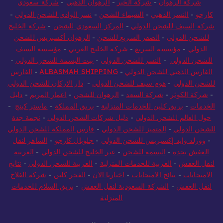
شركة الرهوان
-
شركة الخير
-
الرهوان الذهبي
-
شركة سعودي
كارجو
-
النسر الذهبي
-
الشيماء للشحن
-
نسر الوادي للشحن الدولي
-
شركة السيف للشحن الدولي
-
المركز السعودي للشحن
-
شركة الخليج
للشحن الدولي
-
الصقر السريع للشحن
-
الرهوان أكسبريس للشحن
الدولي
-
مؤسسة السريع
-
شركة الخليج العربي
-
مؤسسة السيف
للشحن الدولي
-
النسر للشحن الدولي
-
بيت البسمة للشحن الدولي
-
الفارس الذهبي للشحن الدولي
-
ALBASMAH SHIPPING
-
الفارس
للشحن الدولي
-
هوم سيف للشحن الدولي
-
دار الاركان للشحن الدولي
-
شركة الكوثر
-
شركة السعد
-
الرهوان للشحن
-
اعمار المريم
-
دليل
الخدمات
-
بريق كلين للخدمات المنزلية
-
بريق المملكة
-
ماستر كينج
-
حول العالم للشحن الدولي
-
دليل شركات الشحن الدولي
-
نجمة جدة
للشحن الدولي
-
المتميز للشحن الدولي
-
فارس المملكة للشحن الدولي
-
وورلد وايد إكسبريس للشحن الدولي
-
جلوبال كارجو
-
الساهر لنقل
العفش بجدة
-
البسمه للشحن
-
عبر الخليج للشحن الدولي
-
العربية
لنقل العفش
-
العربية للخدمات المنزلية
-
العربية للشحن الدولي
-
نتايج
الامتحانات
-
نتائج الامتحانات
-
اخبارنا الان
-
الفجر كلين
-
شركة الفلاح
لنقل العفش
-
الشركة السعودية لنقل العفش
-
بريق السلام للخدمات
المنزلية