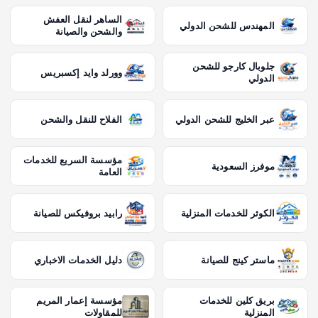
الساهر لنقل العفش
المهندس للشحن الدولي
والشحن والصيانة
جلوبال كارجو للشحن
وورلد وايد إكسبريس
الدولي
عبر الخليج للشحن الدولي
الفلاح للنقل والشحن
مؤسسة السريع للخدمات
موفرز السعودية
العامة
الكوثر للخدمات المنزلية
رابيد بروفيكس للصيانة
ماستر كينج للصيانة
دليل الخدمات الاخباري
بريق كلين للخدمات
مؤسسة إعمار المريم
المنزلية
للمقاولات