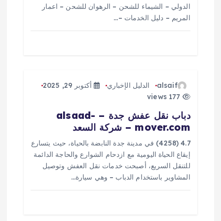
ا
الدولي – الشيماء للشحن – الرهوان للشحن – اعمار
المريم – دليل الخدمات –…
ت
alsaif
الدليل الإخباري
أكتوبر 29, 2025
177 views
دباب نقل عفش جدة – alsaad-
mover.com – شركة السعد
4.7 (4258) في مدينة جدة النابضة بالحياة، حيث يتسارع
إيقاع الحياة اليومية مع ازدحام الشوارع والحاجة الدائمة
للتنقل السريع، أصبحت خدمات نقل العفش وتوصيل
المشاوير باستخدام الدباب – وهي سيارة…