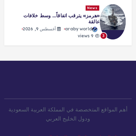
News
«هرمز» يترقب اتفاقاً… وسط خلافات
عالقة
araby world
أغسطس 9, 2026
9 views
3
أهم المواقع المتخصصة في المملكة العربية السعودية
ودول الخليج العربي