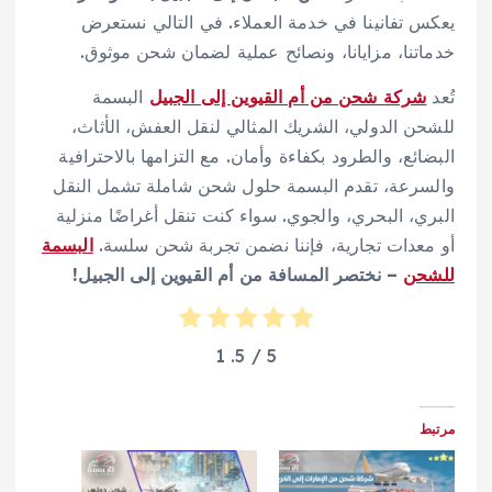
يعكس تفانينا في خدمة العملاء. في التالي نستعرض
خدماتنا، مزايانا، ونصائح عملية لضمان شحن موثوق.
تُعد
شركة شحن من أم القيوين إلى الجبيل
البسمة
للشحن الدولي، الشريك المثالي لنقل العفش، الأثاث،
البضائع، والطرود بكفاءة وأمان. مع التزامها بالاحترافية
والسرعة، تقدم البسمة حلول شحن شاملة تشمل النقل
البري، البحري، والجوي. سواء كنت تنقل أغراضًا منزلية
أو معدات تجارية، فإننا نضمن تجربة شحن سلسة.
البسمة
للشحن
– نختصر المسافة من أم القيوين إلى الجبيل!
1
/ 5.
5
مرتبط