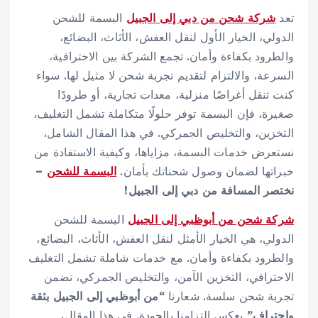
تعد
شركة شحن من دبي إلى الجبيل
البسمة للشحن
الدولي، الخيار الأول لنقل العفش، الأثاث، البضائع،
والطرود بكفاءة وأمان. تجمع الشركة بين الاحترافية،
السرعة، والالتزام لتقديم تجربة شحن لا مثيل لها. سواء
كنت تنقل أغراضًا منزلية، معدات تجارية، أو طرودًا
صغيرة، فإن البسمة توفر حلولًا متكاملة تشمل التغليف،
التخزين، والتخليص الجمركي. في هذا المقال الشامل،
نستعرض خدمات البسمة، مزاياها، وكيفية الاستفادة من
خبراتها لضمان وصول شحناتك بأمان.
البسمة للشحن
–
نختصر المسافة من دبي إلى الجبيل!
شركة شحن من أبوظبي إلى الجبيل
البسمة للشحن
الدولي، هي الخيار الأمثل لنقل العفش، الأثاث، البضائع،
والطرود بكفاءة وأمان. مع خدمات شاملة تشمل التغليف
الاحترافي، التخزين الآمن، والتخليص الجمركي، نضمن
تجربة شحن سلسة. شعارنا
“من أبوظبي إلى الجبيل بثقة
واحتراف”
يعكس التزامنا بالجودة. في هذا المقال،